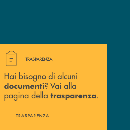
Hai bisogno di alcuni documenti ? Vai alla pagina della 
TRASPARENZA
Hai bisogno di alcuni
? Vai alla
documenti
pagina della
.
trasparenza
TRASPARENZA