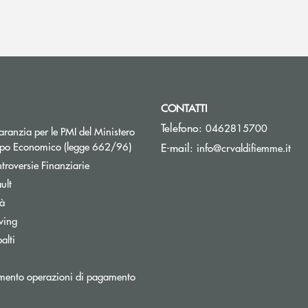
CONTATTI
Telefono:
0462815700
ranzia per le PMI del Ministero
Apre una nuova finestra
uppo Economico (legge 662/96)
(si 
E-mail:
info@crvaldifiemme.it
Apre una nuova finestra
troversie Finanziarie
ult
tà
wing
alti
mento operazioni di pagamento