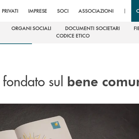
|
PRIVATI
IMPRESE
SOCI
ASSOCIAZIONI
ORGANI SOCIALI
DOCUMENTI SOCIETARI
F
ORGANI SOCIALI
DOCUMENTI SOCIETARI
F
CODICE ETICO
CODICE ETICO
fondato sul
bene comu