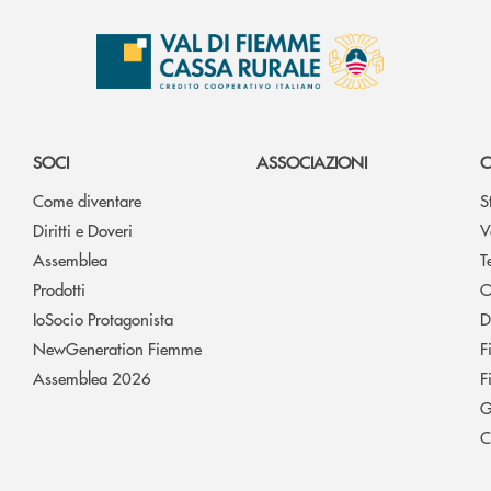
SOCI
ASSOCIAZIONI
C
Come diventare
S
Diritti e Doveri
V
Assemblea
T
Prodotti
O
IoSocio Protagonista
D
NewGeneration Fiemme
F
Assemblea 2026
F
G
C