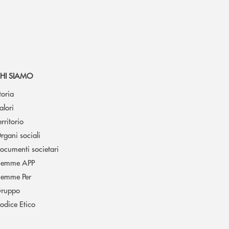
HI SIAMO
toria
alori
erritorio
rgani sociali
ocumenti societari
iemme APP
iemme Per
ruppo
odice Etico