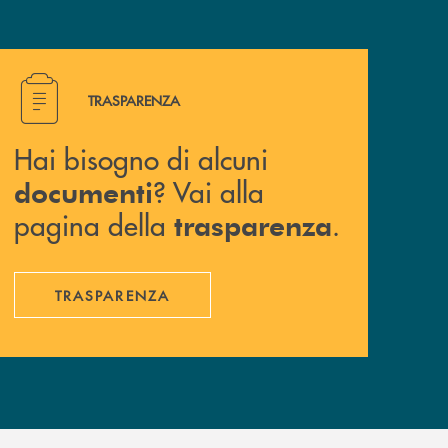
Hai bisogno di alcuni documenti ? Vai alla pagina della 
TRASPARENZA
Hai bisogno di alcuni
? Vai alla
documenti
pagina della
.
trasparenza
TRASPARENZA