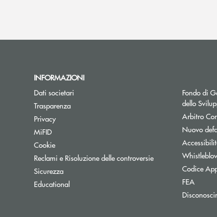
INFORMAZIONI
Dati societari
Fondo di Ga
dello Svil
Trasparenza
Arbitro Con
Privacy
Nuovo defa
MiFID
Accessibili
Cookie
Whistleblo
Reclami e Risoluzione delle controversie
Codice App
Sicurezza
FEA
Educational
Disconosci