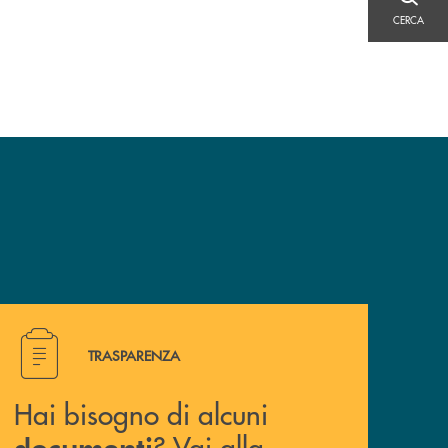
CERCA
CERCA
Hai bisogno di alcuni documenti ? Vai alla pagina della 
TRASPARENZA
Hai bisogno di alcuni
? Vai alla
documenti