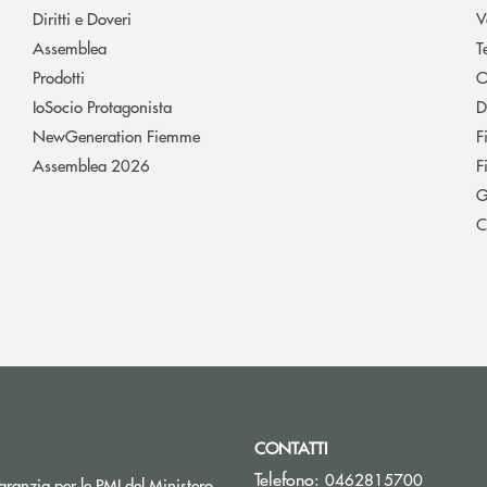
Diritti e Doveri
V
Assemblea
T
Prodotti
O
IoSocio Protagonista
D
NewGeneration Fiemme
F
Assemblea 2026
F
G
C
CONTATTI
Telefono:
0462815700
ranzia per le PMI del Ministero