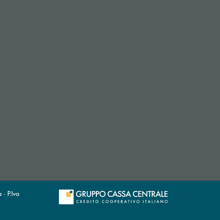
apre l’app di posta elettronica)
· P.Iva