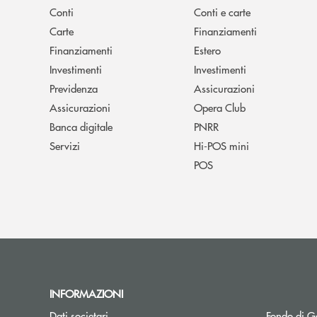
Conti
Conti e carte
Carte
Finanziamenti
Finanziamenti
Estero
Investimenti
Investimenti
Previdenza
Assicurazioni
Assicurazioni
Opera Club
Banca digitale
PNRR
Servizi
Hi-POS mini
POS
INFORMAZIONI
Dati societari
Fondo di Ga