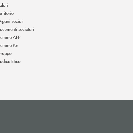
alori
erritorio
rgani sociali
ocumenti societari
iemme APP
iemme Per
ruppo
odice Etico