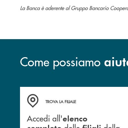
La Banca è aderente al Gruppo Bancario Cooperati
Come possiamo
aiut
Accedi all' elenco completo delle filiali della 
TROVA LA FILIALE
Accedi all'
elenco
delle
della
completo
filiali