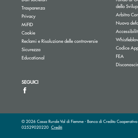
dello Svil
Trasparenza
Arbitro Con
Privacy
Nuovo defa
MiFID
Accessibili
Cookie
Whistleblo
Reclami e Risoluzione delle controversie
Codice App
Sicurezza
FEA
Educational
Disconosci
SEGUICI
© 2026 Cassa Rurale Val di Fiemme - Banca di Credito Cooperativo -
02529020220
Crediti