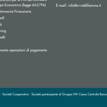
Apre una nuova finestra
uppo Economico (legge 662/96)
(si 
E-mail:
info@crvaldifiemme.it
Apre una nuova finestra
troversie Finanziarie
ult
tà
wing
alti
mento operazioni di pagamento
 Società Cooperativa - Società partecipante al Gruppo IVA Cassa Centrale Banca 