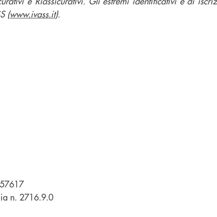
urativi e Riassicurativi. Gli estremi identificativi e di iscr
S (
www.ivass.it
).
A157617
lia n. 2716.9.0