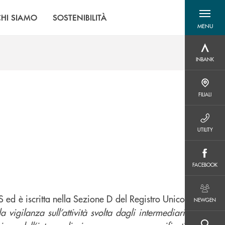
CHI SIAMO
SOSTENIBILITÀ
MENU
menu destra
INBANK
INBANK
FILIALI
FILIALI
UTILITY
UTILITY
FACEBOOK
FACEBOOK
NEWGEN
S ed è iscritta nella Sezione D del Registro Unico
NEWGEN
 vigilanza sull’attività svolta dagli intermediari