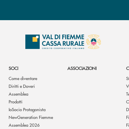
SOCI
ASSOCIAZIONI
C
Come diventare
S
Diritti e Doveri
V
Assemblea
T
Prodotti
O
IoSocio Protagonista
D
NewGeneration Fiemme
F
Assemblea 2026
F