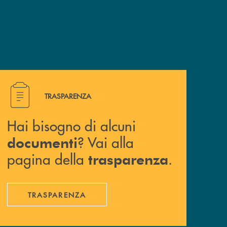
Hai bisogno di alcuni documenti ? Vai alla pagina della 
TRASPARENZA
Hai bisogno di alcuni
? Vai alla
documenti
pagina della
.
trasparenza
TRASPARENZA