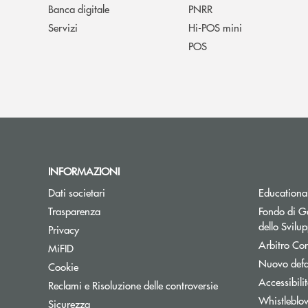
Banca digitale
PNRR
Servizi
Hi-POS mini
POS
INFORMAZIONI
Dati societari
Educationa
Trasparenza
Fondo di Ga
dello Svil
Privacy
Arbitro Con
MiFID
Nuovo defa
Cookie
Accessibili
Reclami e Risoluzione delle controversie
Whistleblo
Sicurezza