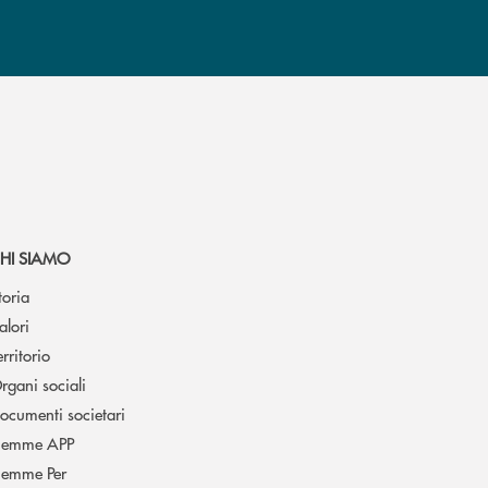
HI SIAMO
toria
alori
erritorio
rgani sociali
ocumenti societari
iemme APP
iemme Per