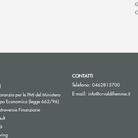
G
C
CONTATTI
Telefono:
0462815700
l
(si 
E-mail:
info@crvaldifiemme.it
ranzia per le PMI del Ministero
Apre una nuova finestra
uppo Economico (legge 662/96)
Apre una nuova finestra
troversie Finanziarie
ult
tà
wing