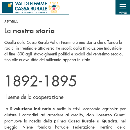
Salta al contenuto principale
MENU
STORIA
La
nostra storia
Quella della Casse Rurale Val di Fiemme è una storia che affonda le
radici in Trentino e attraversa tre secoli: dalla Rivoluzione Industriale
di fine ‘800 agli stravolgimenti politici e sociali del ventesimo secolo,
fino alle nuove sfide del millennio appena iniziato.
1892-1895
Il seme della cooperazione
La
mette in crisi l’economia agricola: per
Rivoluzione Industriale
aiutare i contadini ad accedere al credito,
don Lorenzo Guetti
promuove la nascita della
, nel
prima Cassa Rurale a Quadra
Bleggio. Viene fondata l'attuale Federazione Trentina della