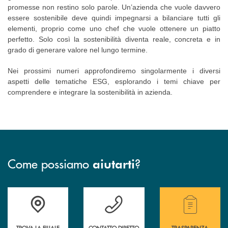
promesse non restino solo parole. Un’azienda che vuole davvero
essere sostenibile deve quindi impegnarsi a bilanciare tutti gli
elementi, proprio come uno chef che vuole ottenere un piatto
perfetto. Solo così la sostenibilità diventa reale, concreta e in
grado di generare valore nel lungo termine.
Nei prossimi numeri approfondiremo singolarmente i diversi
aspetti delle tematiche ESG, esplorando i temi chiave per
comprendere e integrare la sostenibilità in azienda.
Come possiamo
?
aiutarti
Accedi all' elenco completo delle filiali della Cassa Rurale.
Hai bisogno di assistenza immediata? Contatta
Hai bisogno di alcuni
TROVA LA FILIALE
CONTATTO DIRETTO
TRASPARENZA