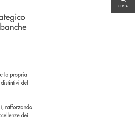
CERCA
CERCA
ategico
e banche
e la propria
istintivi del
li, rafforzando
ccellenze dei