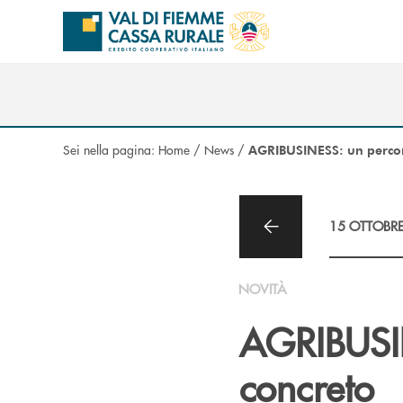
Salta al contenuto principale
Sei nella pagina:
Home
/
News
/
AGRIBUSINESS: un percors
15 OTTOBR
NOVITÀ
AGRIBUSIN
concreto