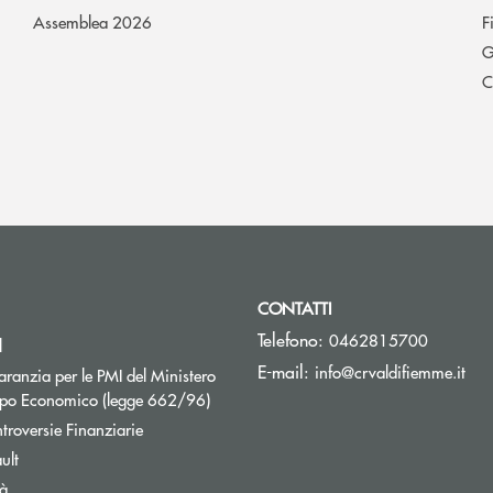
Assemblea 2026
F
G
C
CONTATTI
Telefono:
0462815700
l
(si 
E-mail:
info@crvaldifiemme.it
ranzia per le PMI del Ministero
Apre una nuova finestra
uppo Economico (legge 662/96)
Apre una nuova finestra
troversie Finanziarie
ult
tà