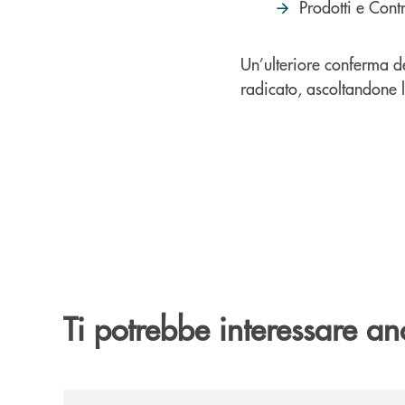
Prodotti e Cont
Un’ulteriore conferma de
radicato, ascoltandone l
Ti potrebbe interessare an
/news/banca-cambiano-1884-e-cassa-centrale-ban