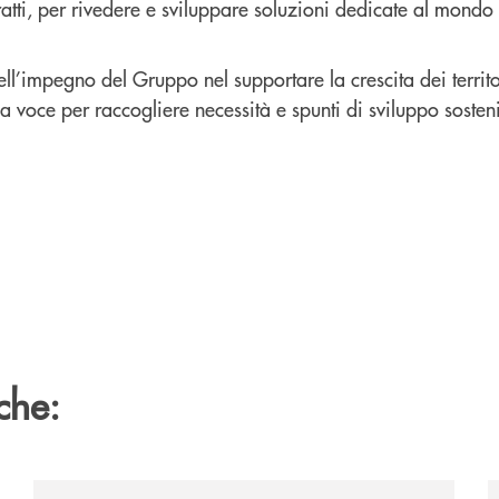
ratti, per rivedere e sviluppare soluzioni dedicate al mondo
ll’impegno del Gruppo nel supportare la crescita dei territor
a voce per raccogliere necessità e spunti di sviluppo sosteni
che:
ca-siglano-la-partnership-strategica/
/news/wir-suchen-dich/
/