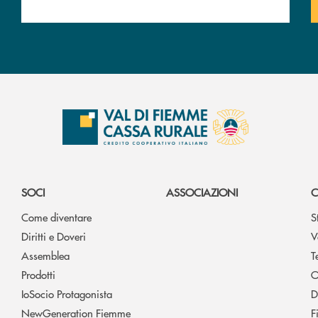
SOCI
ASSOCIAZIONI
C
Come diventare
S
Diritti e Doveri
V
Assemblea
T
Prodotti
O
IoSocio Protagonista
D
NewGeneration Fiemme
F