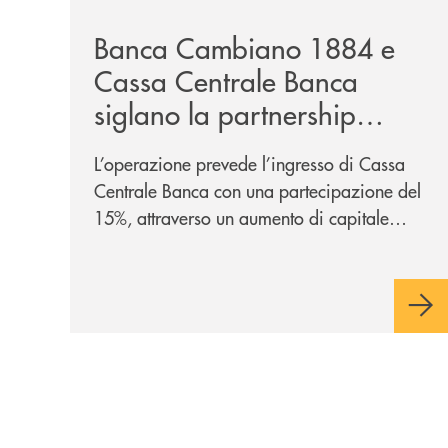
Banca Cambiano 1884 e
Cassa Centrale Banca
siglano la partnership
strategica
L’operazione prevede l’ingresso di Cassa
Centrale Banca con una partecipazione del
15%, attraverso un aumento di capitale
riservato di 40 milioni di euro. Una
partnership industriale strategica, fondata
sulla condivisione di valori comuni e sulla
prossimità ai territori, per ampliare l’offerta
e sostenere nuove opportunità di crescita e
sviluppo.