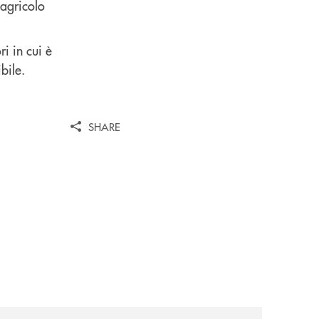
 agricolo
i in cui è
bile.
SHARE
news/cassa-centrale-banca-avvia-la-seconda-elite-lounge-