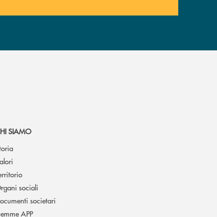
HI SIAMO
toria
alori
erritorio
rgani sociali
ocumenti societari
iemme APP