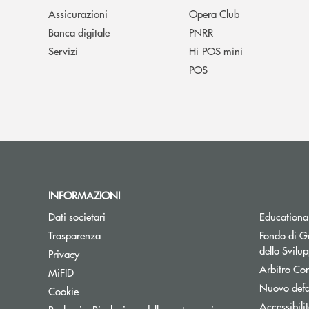
Assicurazioni
Opera Club
Banca digitale
PNRR
Servizi
Hi-POS mini
POS
INFORMAZIONI
Dati societari
Educationa
Trasparenza
Fondo di Ga
dello Svil
Privacy
Arbitro Con
MiFID
Nuovo defa
Cookie
Accessibili