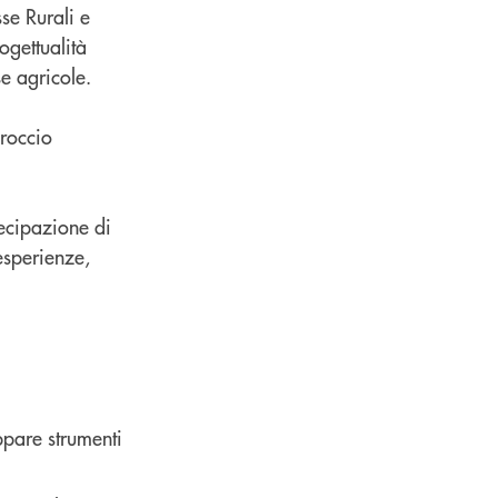
se Rurali e
ogettualità
e agricole.
proccio
ecipazione di
esperienze,
uppare strumenti