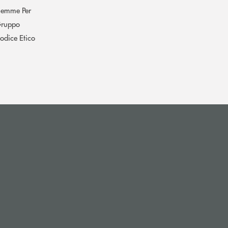
iemme Per
ruppo
odice Etico
apre l’app di posta elettronica)