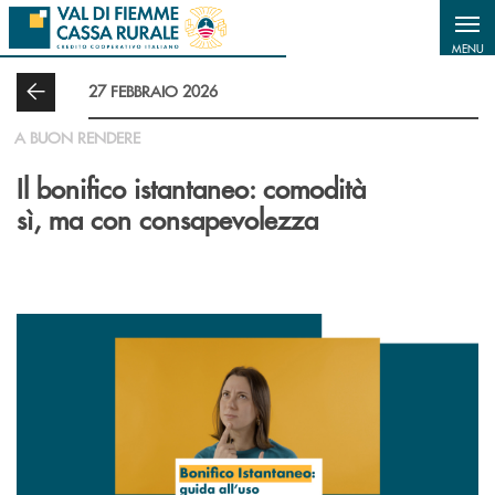
Salta al contenuto principale
MENU
27 FEBBRAIO 2026
A BUON RENDERE
Il bonifico istantaneo: comodità
sì, ma con consapevolezza