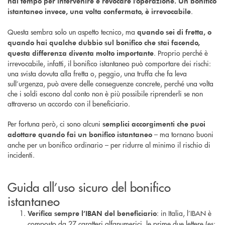
hai tempo per intervenire e revocare l’operazione. Un bonifico
.
istantaneo invece, una volta confermato, è irrevocabile
Questa sembra solo un aspetto tecnico, ma
quando sei di fretta, o
quando hai qualche dubbio sul bonifico che stai facendo,
. Proprio perché è
questa differenza diventa molto importante
irrevocabile, infatti, il bonifico istantaneo può comportare dei rischi:
una svista dovuta alla fretta o, peggio, una truffa che fa leva
sull’urgenza, può avere delle conseguenze concrete, perché una volta
che i soldi escono dal conto non è più possibile riprenderli se non
attraverso un accordo con il beneficiario.
Per fortuna però, ci sono alcuni
semplici accorgimenti che puoi
– ma tornano buoni
adottare quando fai un bonifico istantaneo
anche per un bonifico ordinario – per ridurre al minimo il rischio di
incidenti.
Guida all’uso sicuro del bonifico
istantaneo
: in Italia, l’IBAN è
Verifica sempre l’IBAN del beneficiario
composto da 27 caratteri alfanumerici, le prime due lettere (es: