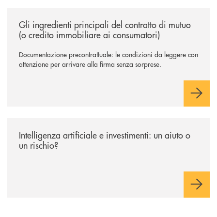
/news/gli-ingredienti-principali-del-contratto-di-mutuo-o-credito-immob
Gli ingredienti principali del contratto di mutuo
(o credito immobiliare ai consumatori)
Documentazione precontrattuale: le condizioni da leggere con
attenzione per arrivare alla firma senza sorprese.
/news/intelligenza-artificiale-e-investimenti-un-aiuto-o-un-rischio/
Intelligenza artificiale e investimenti: un aiuto o
un rischio?