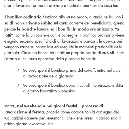
giorni lavorativi prima di arrivare a destinazione - cioè a casa tua.
Il
funziona allo stesso modo, quando ne fai uno
bonifico ordinario
i
sul conto corrente del beneficiario, questo
soldi non arrivano subito
perché
le banche lavorano i bonifici in modo organizzato, “a
, come fa un corriere con le consegne. Il bonifico ordinario viene
lotti”
eseguito secondo specifici cicli di lavorazione bancari: le operazioni
vengono raccolte, controllate ed eseguite in momenti prestabiliti della
giornata. Ciascuna banca ha infatti un proprio orario di
, cioè
cut-off
l’orario di chiusura operativa della giornata bancaria:
Se predisponi il bonifico prima del cut-off, entra nel ciclo
di lavorazione della giornata;
Se predisponi il bonifico dopo il cut-off, l’operazione slitta
al giorno lavorativo successivo.
Inoltre,
nei weekend e nei giorni festivi il processo di
, proprio come accade con la consegna dei
lavorazione si ferma
tuoi calzini da neve per pneumatici, che viene presa in carico solo il
primo giorno lavorativo utile.