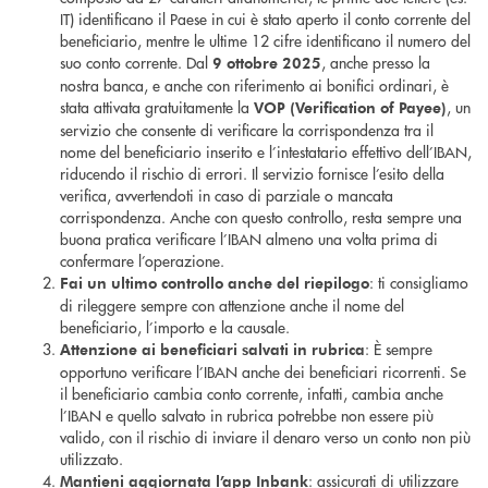
IT) identificano il Paese in cui è stato aperto il conto corrente del
beneficiario, mentre le ultime 12 cifre identificano il numero del
suo conto corrente. Dal
, anche presso la
9 ottobre 2025
nostra banca, e anche con riferimento ai bonifici ordinari, è
stata attivata gratuitamente la
, un
VOP (Verification of Payee)
servizio che consente di verificare la corrispondenza tra il
nome del beneficiario inserito e l’intestatario effettivo dell’IBAN,
riducendo il rischio di errori. Il servizio fornisce l’esito della
verifica, avvertendoti in caso di parziale o mancata
corrispondenza. Anche con questo controllo, resta sempre una
buona pratica verificare l’IBAN almeno una volta prima di
confermare l’operazione.
: ti consigliamo
Fai un ultimo controllo anche del riepilogo
di rileggere sempre con attenzione anche il nome del
beneficiario, l’importo e la causale.
: È sempre
Attenzione ai beneficiari salvati in rubrica
opportuno verificare l’IBAN anche dei beneficiari ricorrenti. Se
il beneficiario cambia conto corrente, infatti, cambia anche
l’IBAN e quello salvato in rubrica potrebbe non essere più
valido, con il rischio di inviare il denaro verso un conto non più
utilizzato.
: assicurati di utilizzare
Mantieni aggiornata l’app Inbank