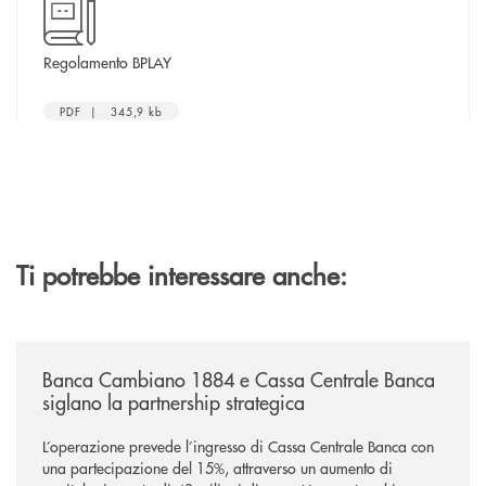
apre una nuova finestra
Regolamento BPLAY
PDF | 345,9 kb
Ti potrebbe interessare anche:
/news/banca-cambiano-1884-e-cassa-centrale-banca-siglano-la-partner
Banca Cambiano 1884 e Cassa Centrale Banca
siglano la partnership strategica
L’operazione prevede l’ingresso di Cassa Centrale Banca con
una partecipazione del 15%, attraverso un aumento di