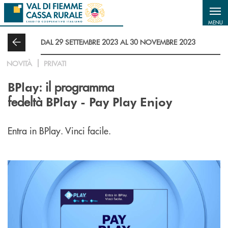
Salta al contenuto principale
MENU
DAL 29 SETTEMBRE 2023 AL 30 NOVEMBRE 2023
NOVITÀ
PRIVATI
: il programma
BPlay
fedeltà
BPlay - Pay Play Enjoy
Entra in BPlay. Vinci facile.