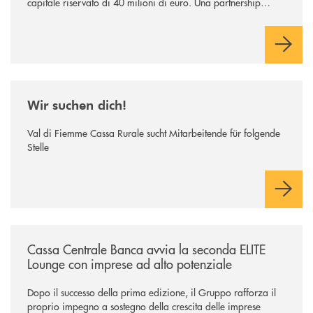
capitale riservato di 40 milioni di euro. Una partnership
industriale strategica, fondata sulla condivisione di valori
comuni e sulla prossimità ai territori, per ampliare l’offerta e
sostenere nuove opportunità di crescita e sviluppo.
/news/wir-suchen-dich/
Wir suchen dich!
Val di Fiemme Cassa Rurale sucht Mitarbeitende für folgende
Stelle
/news/cassa-centrale-banca-avvia-la-seconda-elite-lounge-con-imprese-
Cassa Centrale Banca avvia la seconda ELITE
Lounge con imprese ad alto potenziale
Dopo il successo della prima edizione, il Gruppo rafforza il
proprio impegno a sostegno della crescita delle imprese