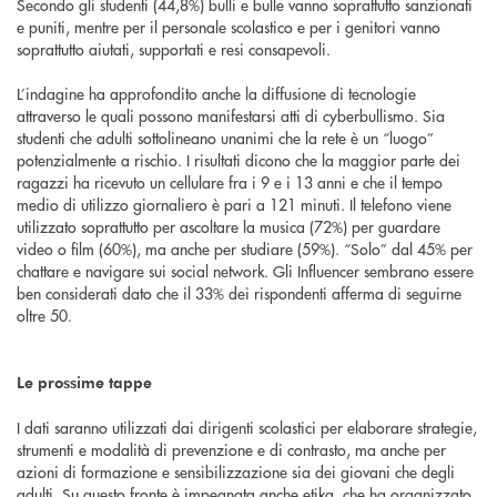
Secondo gli studenti (44,8%) bulli e bulle vanno soprattutto sanzionati
e puniti, mentre per il personale scolastico e per i genitori vanno
soprattutto aiutati, supportati e resi consapevoli.
L’indagine ha approfondito anche la diffusione di tecnologie
attraverso le quali possono manifestarsi atti di cyberbullismo. Sia
studenti che adulti sottolineano unanimi che la rete è un “luogo”
potenzialmente a rischio. I risultati dicono che la maggior parte dei
ragazzi ha ricevuto un cellulare fra i 9 e i 13 anni e che il tempo
medio di utilizzo giornaliero è pari a 121 minuti. Il telefono viene
utilizzato soprattutto per ascoltare la musica (72%) per guardare
video o film (60%), ma anche per studiare (59%). “Solo” dal 45% per
chattare e navigare sui social network. Gli Influencer sembrano essere
ben considerati dato che il 33% dei rispondenti afferma di seguirne
oltre 50.
Le prossime tappe
I dati saranno utilizzati dai dirigenti scolastici per elaborare strategie,
strumenti e modalità di prevenzione e di contrasto, ma anche per
azioni di formazione e sensibilizzazione sia dei giovani che degli
adulti. Su questo fronte è impegnata anche etika, che ha organizzato