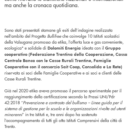
ma anche la cronaca quotidiana.
Sono stati presentati stamane gli esiti dell’indagine realizzata
nell’ambito del Progetto
Bullifree
che coinvolge 10 Istituti scolastici
della Valsugana promosso da etika, l’offerta luce e gas conveniente,
ecologica* e solidale di
ideata con il
Dolomiti Energia
Gruppo
cooperativo (Federazione Trentina della Cooperazione, Cassa
Centrale Banca con le Casse Rurali Trentine, Famiglie
Cooperative con il consorzio Sait Coop, Consolida e La Rete)
riservata ai soci delle Famiglie Cooperative e ai soci e clienti delle
Casse Rurali Trentine.
Già nel 2020 etika aveva promosso il percorso sperimentale per il
raggiungimento della certificazione secondo la Prassi UNI/Pdr
42:2018 “
Prevenzione e contrasto del bullismo – Linee guida per il
sistema di gestione per la scuola e le organizzazioni rivolte ad utenti
minorenni
” in tre Istituti e, tre anni dopo ha sostenuto
l’accompagnamento di tutti gli otto Istituti Comprensivi della città di
Trento.