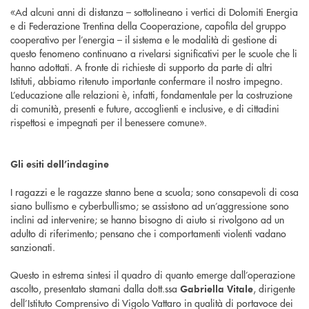
«Ad alcuni anni di distanza – sottolineano i vertici di Dolomiti Energia
e di Federazione Trentina della Cooperazione, capofila del gruppo
cooperativo per l’energia – il sistema e le modalità di gestione di
questo fenomeno continuano a rivelarsi significativi per le scuole che li
hanno adottati. A fronte di richieste di supporto da parte di altri
Istituti, abbiamo ritenuto importante confermare il nostro impegno.
L’educazione alle relazioni è, infatti, fondamentale per la costruzione
di comunità, presenti e future, accoglienti e inclusive, e di cittadini
rispettosi e impegnati per il benessere comune».
Gli esiti dell’indagine
I ragazzi e le ragazze stanno bene a scuola; sono consapevoli di cosa
siano bullismo e cyberbullismo; se assistono ad un’aggressione sono
inclini ad intervenire; se hanno bisogno di aiuto si rivolgono ad un
adulto di riferimento; pensano che i comportamenti violenti vadano
sanzionati.
Questo in estrema sintesi il quadro di quanto emerge dall’operazione
ascolto, presentato stamani dalla dott.ssa
, dirigente
Gabriella Vitale
dell’Istituto Comprensivo di Vigolo Vattaro in qualità di portavoce dei