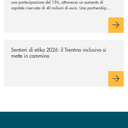
una partecipazione del 15%, attraverso un aumento di
capitale riservato di 40 milioni di euro. Una partnership
industriale strategica, fondata sulla condivisione di valori
comuni e sulla prossimità ai territori, per ampliare l’offerta e
sostenere nuove opportunità di crescita e sviluppo.
/news/sentieri-di-etika-2026/
Sentieri di etika 2026: il Trentino inclusivo si
mette in cammino