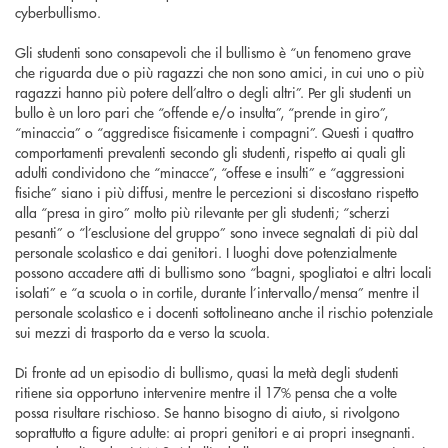
cyberbullismo.
Gli studenti sono consapevoli che il bullismo è “un fenomeno grave
che riguarda due o più ragazzi che non sono amici, in cui uno o più
ragazzi hanno più potere dell’altro o degli altri”. Per gli studenti un
bullo è un loro pari che “offende e/o insulta”, “prende in giro”,
“minaccia” o “aggredisce fisicamente i compagni”. Questi i quattro
comportamenti prevalenti secondo gli studenti, rispetto ai quali gli
adulti condividono che “minacce”, “offese e insulti” e “aggressioni
fisiche” siano i più diffusi, mentre le percezioni si discostano rispetto
alla “presa in giro” molto più rilevante per gli studenti; “scherzi
pesanti” o “l’esclusione del gruppo” sono invece segnalati di più dal
personale scolastico e dai genitori. I luoghi dove potenzialmente
possono accadere atti di bullismo sono “bagni, spogliatoi e altri locali
isolati” e “a scuola o in cortile, durante l’intervallo/mensa” mentre il
personale scolastico e i docenti sottolineano anche il rischio potenziale
sui mezzi di trasporto da e verso la scuola.
Di fronte ad un episodio di bullismo, quasi la metà degli studenti
ritiene sia opportuno intervenire mentre il 17% pensa che a volte
possa risultare rischioso. Se hanno bisogno di aiuto, si rivolgono
soprattutto a figure adulte: ai propri genitori e ai propri insegnanti.