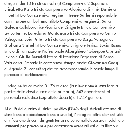
dirigenti dei 10 Istituti coinvolti (8 Comprensivi e 2 Superiori:
Istituto Comprensivo Altopiano di Pinè,
Elisabetta Pizio
Daniela
Istituto Comprensivo Pergine 1,
responsabile
Fruet
Irene Sallemi
commissione antibullismo Istituto Comprensivo Pergine 2,
Sara
Collaboratrice Vicaria del Dirigente Istituto Comprensivo
Galvan
Levico Terme,
Istituto Comprensivo Centro
Loredana Montanaro
Valsugana,
Istituto Comprensivo Borgo Valsugana,
Luigi Vitullo
Istituto Comprensivo Strigno e Tesino,
Giuliana Sighel
Lucia Russo
Istituto di Formazione Professionale Alberghiero “Giuseppe Cipriani”
Levico e
Istituto di Istruzione Degasperi di Borgo
Giulio Bertoldi
Valsugana. Presente in conferenza stampa anche
Giovanna Coggi
di Agenda 21 consulting che sta accompagnando le scuole lungo il
percorso di certificazione.
L’indagine ha coinvolto 3.176 studenti (la rilevazione è stata fatta a
partire dalle classi quarte della primaria); 643 appartenenti al
personale scolastico (soprattutto docenti) e 1.747 genitori.
Al di là del quadro di sintesi positivo (l’84% degli studenti afferma di
stare bene o abbastanza bene a scuola), l’indagine offre elementi utili
di riflessione di cui i dirigenti terranno conto nell’elaborare modalità e
strumenti per prevenire e per contrastare eventuali atti di bullismo o