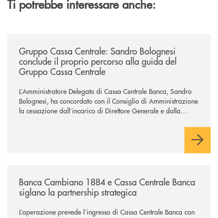
Ti potrebbe interessare anche:
/news/gruppo-cassa-centrale-sandro-bolognesi-conclude-il-proprio-perc
Gruppo Cassa Centrale: Sandro Bolognesi
conclude il proprio percorso alla guida del
Gruppo Cassa Centrale
L’Amministratore Delegato di Cassa Centrale Banca, Sandro
Bolognesi, ha concordato con il Consiglio di Amministrazione
la cessazione dall’incarico di Direttore Generale e dalla
carica di Amministratore Delegato.
Il Gruppo, sotto la guida dell’Amministratore Delegato, e con
il contributo determinante delle Banche di Credito
Cooperativo Socie ha raggiunto una dimensione di vertice nel
panorama bancario italiano.
/news/banca-cambiano-1884-e-cassa-centrale-banca-siglano-la-partner
Banca Cambiano 1884 e Cassa Centrale Banca
siglano la partnership strategica
L’operazione prevede l’ingresso di Cassa Centrale Banca con