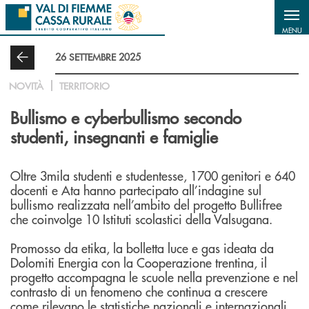
Salta al contenuto principale
MENU
26 SETTEMBRE 2025
NOVITÀ
TERRITORIO
Bullismo e cyberbullismo secondo
studenti, insegnanti e famiglie
Oltre 3mila studenti e studentesse, 1700 genitori e 640
docenti e Ata hanno partecipato all’indagine sul
bullismo realizzata nell’ambito del progetto Bullifree
che coinvolge 10 Istituti scolastici della Valsugana.
Promosso da etika, la bolletta luce e gas ideata da
Dolomiti Energia con la Cooperazione trentina, il
progetto accompagna le scuole nella prevenzione e nel
contrasto di un fenomeno che continua a crescere
come rilevano le statistiche nazionali e internazionali