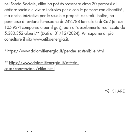
nel Fondo Sociale, etika ha potuto sostenere circa 30 percorsi di
abitare sociale e vivere inclusivo per e con le persone con disabilità,
ma anche iniziative per le scuole e progetti culturali. Inoltre, ha
permesso di evitare l’emissione di 242.788 tonnellate di Co2 (di cui
105.937t compensate per il gas), pari all’assorbimento realizzato da
5.380.352 alberi.** (Dati al 31/12/2024). Per saperne di più
consultare il sito
www.etikaenergia.it
.
*
https://www.dolomitienergia.it/perche-sostenibile.html
**
https://www.dolomitienergia.it/offerte-
casa/convenzioni/etika.html
SHARE