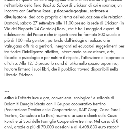
nell’ambito della fiera
Book to School
di Erickson di cui è sponsor, un
incontro con
Stefano Rossi, psicopedagogista, scrittore e
, dedicato proprio al tema dell’educazione alle relazioni.
divulgatore
Domani, sabato 27 settembre alle 11.00 presso la sede di Erickson (in
Via del Pioppeto 24 Gardolo) Rossi, che è tra i maggiori esperti di
adolescenza del Paese e che in questi anni ha formato 800 scuole e
più di 100 mila genitori, partendo dall’indagine realizzata in
Valsugana offrirà a genitori, insegnanti ed educatori suggerimenti per
far fiorire l’intelligenza affettiva, intrecciando neuroscienze, arte,
filosofia e psicologia e per nutrire il rispetto, l’attenzione e l’approccio
all’altro. Alle 12,15 presso lo stand di etika nello spazio espositivo,
l’autore firmerà i suoi libri, che il pubblico troverà disponibili nella
Libreria Erickson.
***
è l’offerta luce e gas, conveniente, ecologica* e solidale di
etika
Dolomiti Energia ideata con il Gruppo cooperativo trentino
(Federazione Trentina della Cooperazione, SAIT Coop, Casse Rurali
Trentine, Consolida e La Rete) riservata ai soci e clienti delle Casse
Rurali e ai Soci delle Famiglie Cooperative trentine. Nel corso di 8
anni, grazie a più di 70.000 adesioni e ai 4.408.830 euro raccolti