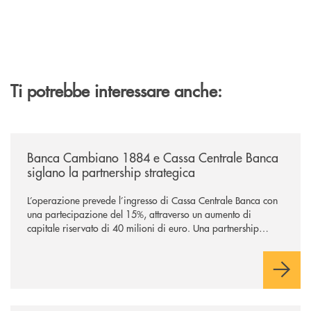
Ti potrebbe interessare anche:
/news/banca-cambiano-1884-e-cassa-centrale-banca-siglano-la-partner
Banca Cambiano 1884 e Cassa Centrale Banca
siglano la partnership strategica
L’operazione prevede l’ingresso di Cassa Centrale Banca con
una partecipazione del 15%, attraverso un aumento di
capitale riservato di 40 milioni di euro. Una partnership
industriale strategica, fondata sulla condivisione di valori
comuni e sulla prossimità ai territori, per ampliare l’offerta e
sostenere nuove opportunità di crescita e sviluppo.