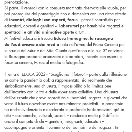
prenotazione.
Si parte, il venerdì con la consueta mattinata riservata alle scuole, per
poi proseguire dal pomeriggio fino a domenica con una ricca offerta
di
- pensati soprattutto per
incontri, dialoghi con esperti, focus
educatori, docenti e genitori
per bambini e ragazzi e
- laboratori
aperte a tutti.
spettacoli e attività animative
Al festival Educa si intreccia
Educa Immagine, la rassegna
nata nell’alveo del Piano Cinema per
dell’audiovisivo e dei media
a
la scuola del Miur e del Mic. Giunta quest’anno alla sua 3
edizione,
la Rassegna propone proiezioni e laboratori, incontri con esperti e
focus su cinema, tv, social media e fotografia..
Il tema di EDUCA 2022 - “Scegliamo il futuro” - parte dalla riflessione
su come la pandemia abbia rappresentato, sia realmente che
simbolicamente, una chiusura, l’impossibilità o la limitazione
dell’incontro con l’altro e delle esperienze collettive. Una chiusura
dell’orizzonte che grava soprattutto su bambini, ragazzi e giovani che
verso il futuro dovrebbe essere naturalmente proiettati. La pandemia
ha anche evidenziato e accelerato le profonde trasformazioni già in
atto – economiche, culturali, sociali – rendendo molto più difficile
anche il compito di chi – genitori, insegnanti, educatori –
accompagna e orienta il cammino dei bambini e dei ragazzi. In