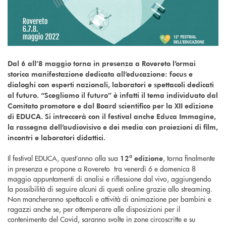
Dal 6 all’8 maggio torna in presenza a Rovereto l’ormai
storica manifestazione dedicata all’educazione: focus e
dialoghi con esperti nazionali, laboratori e spettacoli dedicati
al futuro. “Scegliamo il futuro” è infatti il tema individuato dal
Comitato promotore e dal Board scientifico per la XII edizione
di EDUCA. Si intreccerà con il festival anche Educa Immagine,
la rassegna dell’audiovisivo e dei media con proiezioni di film,
incontri e laboratori didattici.
a
Il festival EDUCA, quest’anno alla sua
, torna finalmente
12
edizione
in presenza e propone a Rovereto tra venerdì 6 e domenica 8
maggio appuntamenti di analisi e riflessione dal vivo, aggiungendo
la possibilità di seguire alcuni di questi online grazie allo streaming.
Non mancheranno spettacoli e attività di animazione per bambini e
ragazzi anche se, per ottemperare alle disposizioni per il
contenimento del Covid, saranno svolte in zone circoscritte e su