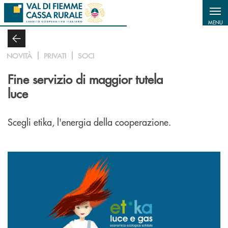
Salta al contenuto principale
MENU
NOVITÀ
PRIVATI
SOCI
Fine servizio di maggior tutela
luce
Scegli etika, l'energia della cooperazione.