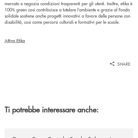
mercato e negozia condizioni trasparenti per gli utenti. Inoltre, etika è
100% green così contribuisce a tutelare l’ambiente e grazie al Fondo
solidale sostiene anche progetti innovativi a favore delle persone con
disabilità, così come percorsi culturali e formativi per le scuole.
Attiva Etika
SHARE
Ti potrebbe interessare anche:
/news/gruppo-cassa-centrale-sandro-bolognesi-conclude-il-proprio-perc