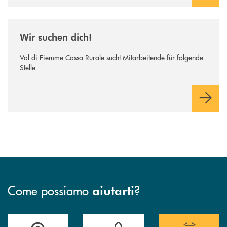
/news/wir-suchen-dich/
Wir suchen dich!
Val di Fiemme Cassa Rurale sucht Mitarbeitende für folgende
Stelle
Come possiamo
?
aiutarti
Accedi all' elenco completo delle filiali della Cassa Rurale.
Hai bisogno di assistenza immediata? Contatta
Hai bisogno di alcuni