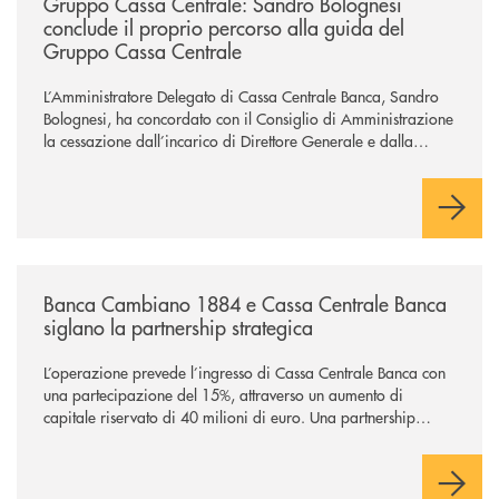
Gruppo Cassa Centrale: Sandro Bolognesi
conclude il proprio percorso alla guida del
Gruppo Cassa Centrale
L’Amministratore Delegato di Cassa Centrale Banca, Sandro
Bolognesi, ha concordato con il Consiglio di Amministrazione
la cessazione dall’incarico di Direttore Generale e dalla
carica di Amministratore Delegato.
Il Gruppo, sotto la guida dell’Amministratore Delegato, e con
il contributo determinante delle Banche di Credito
Cooperativo Socie ha raggiunto una dimensione di vertice nel
panorama bancario italiano.
/news/banca-cambiano-1884-e-cassa-centrale-banca-siglano-la-partner
Banca Cambiano 1884 e Cassa Centrale Banca
siglano la partnership strategica
L’operazione prevede l’ingresso di Cassa Centrale Banca con
una partecipazione del 15%, attraverso un aumento di
capitale riservato di 40 milioni di euro. Una partnership
industriale strategica, fondata sulla condivisione di valori
comuni e sulla prossimità ai territori, per ampliare l’offerta e
sostenere nuove opportunità di crescita e sviluppo.