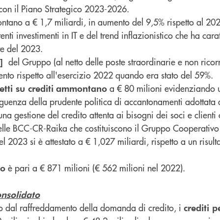
 con il Piano Strategico 2023-2026.
ntano a € 1,7 miliardi, in aumento del 9,5% rispetto al 2
ti investimenti in IT e del trend inflazionistico che ha cara
te del 2023.
del Gruppo (al netto delle poste straordinarie e non ricorr
1]
ento rispetto all'esercizio 2022 quando era stato del 59%.
a € 80 milioni evidenziando u
ti su crediti
ammontano
eguenza della prudente politica di accantonamenti adottata
 una gestione del credito attenta ai bisogni dei soci e clienti
o delle BCC-CR-Raika che costituiscono il Gruppo Cooperativ
l 2023 si è attestato a € 1,027 miliardi, rispetto a un risult
è pari a € 871 milioni (€ 562 milioni nel 2022).
po
onsolidato
to dal raffreddamento della domanda di credito, i
crediti 