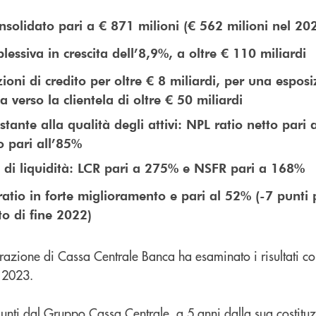
onsolidato pari a € 871 milioni (€ 562 milioni nel 20
essiva in crescita dell’8,9%, a oltre € 110 miliardi
oni di credito per oltre € 8 miliardi, per una esposi
da verso la clientela di oltre € 50 miliardi
tante alla qualità degli attivi: NPL ratio netto pari 
o pari all’85%
 di liquidità: LCR pari a 275% e NSFR pari a 168%
atio in forte miglioramento e pari al 52% (-7 punti 
to di fine 2022)
razione di Cassa Centrale Banca ha esaminato i risultati co
 2023.
ggiunti dal Gruppo Cassa Centrale, a 5 anni dalla sua costitu