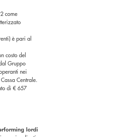
022 come
tterizzato
enti) è pari al
n costo del
 dal Gruppo
 operanti nei
o Cassa Centrale.
ato di € 657
performing lordi