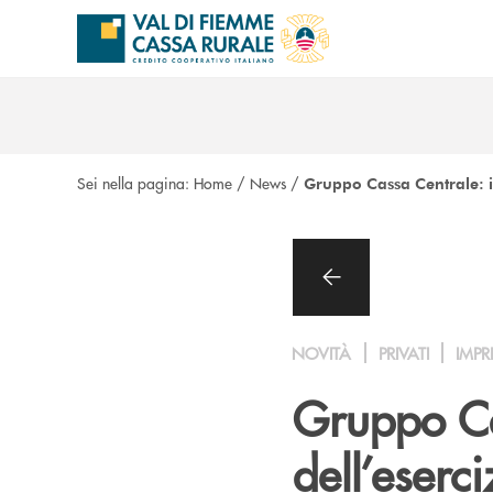
Salta al contenuto principale
Sei nella pagina:
Home
/
News
/
Gruppo Cassa Centrale: i r
NOVITÀ
PRIVATI
IMPR
Gruppo Cas
dell’eserc