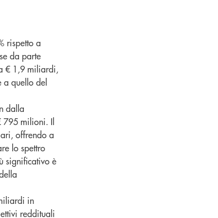
% rispetto a
sse da parte
a € 1,9 miliardi,
e a quello del
n dalla
 795 milioni. Il
ari, offrendo a
re lo spettro
ù significativo è
della
iliardi in
ttivi reddituali