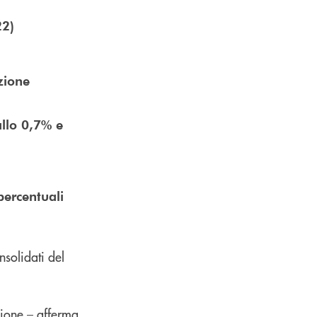
22)
zione
allo 0,7% e
percentuali
nsolidati del
zione – afferma