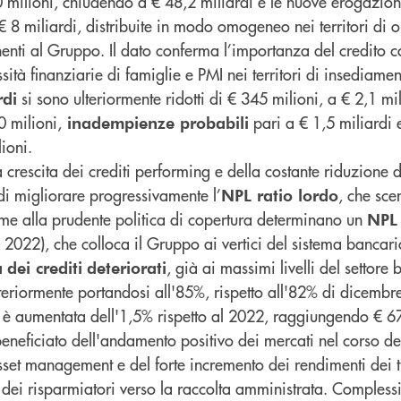
milioni, chiudendo a € 48,2 miliardi e le nuove erogazioni 
€ 8 miliardi, distribuite in modo omogeneo nei territori di o
ti al Gruppo. Il dato conferma l’importanza del credito c
sità finanziarie di famiglie e PMI nei territori di insediam
si sono ulteriormente ridotti di € 345 milioni, a € 2,1 mi
rdi
 milioni,
pari a € 1,5 miliardi
inadempienze probabili
ioni.
a crescita dei crediti performing e della costante riduzione d
di migliorare progressivamente l’
, che sce
NPL ratio lordo
eme alla prudente politica di copertura determinano un
NPL 
 2022), che colloca il Gruppo ai vertici del sistema bancari
, già ai massimi livelli del settore
a
dei crediti
deteriorati
teriormente portandosi all'85%, rispetto all'82% di dicembr
è aumentata dell'1,5% rispetto al 2022, raggiungendo € 67
eneficiato dell'andamento positivo dei mercati nel corso d
asset management e del forte incremento dei rendimenti dei ti
e dei risparmiatori verso la raccolta amministrata. Comples