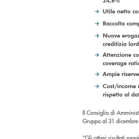
24,6%
Utile netto c
Raccolta compl
Nuove erogazi
creditizia lor
Attenzione cos
coverage rati
Ampie riserve
Cost/income r
rispetto al da
Il Consiglio di Amminist
Gruppo al 31 dicembre
“Gli ottimi risultati ra