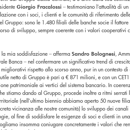
esidente
– testimoniano l’attualità di un
Giorgio Fracalossi
lazione con i soci, i clienti e le comunità di riferimento del
 Gruppo: sono le 1.480 filiali delle banche socie il fattore 
orso di sviluppo, sempre coerente con i valori cooperativi c
la mia soddisfazione – afferma
, Ammi
Sandro Bolognesi
le Banca – nel confermare un significativo trend di crescita 
migliorativi rispetto allo scorso anno, pur in un contesto d
’utile netto di Gruppo è pari a € 871 milioni, e con un CET1
ne patrimoniale ai vertici del sistema bancario. In coeren
che stiamo dando al Gruppo, procede inoltre a ritmi serrati l
rritoriale (nell’ultimo biennio abbiamo aperto 50 nuove filia
reta vicinanza alle nostre comunità) lo sviluppo dei canali 
gie, al fine di soddisfare le esigenze di soci e clienti in un
Vogliamo insomma coniugare concretamente i valori che re