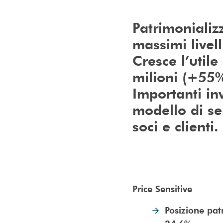
Patrimonializ
massimi livell
Cresce l’util
milioni (+55%
Importanti in
modello di ser
soci e clienti.
Price Sensitive
Posizione pat