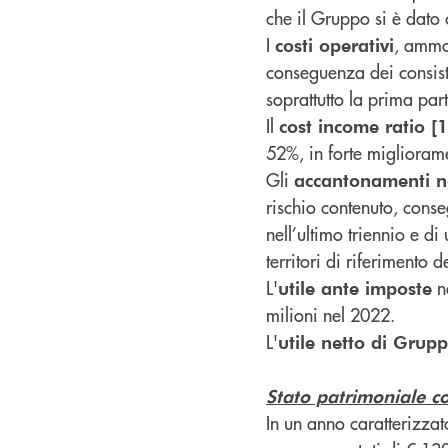
che il Gruppo si è dato
I
, ammo
costi operativi
conseguenza dei consisten
soprattutto la prima par
Il
cost income ratio [
52%, in forte miglioram
Gli
accantonamenti net
rischio contenuto, cons
nell’ultimo triennio e di
territori di riferiment
L'
ne
utile ante imposte
milioni nel 2022.
L'
utile netto di Grup
Stato patrimoniale c
In un anno caratterizza