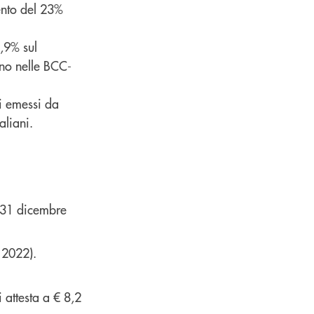
ento del 23%
,9% sul
ono nelle BCC-
li emessi da
aliani.
 31 dicembre
 2022).
i attesta a € 8,2