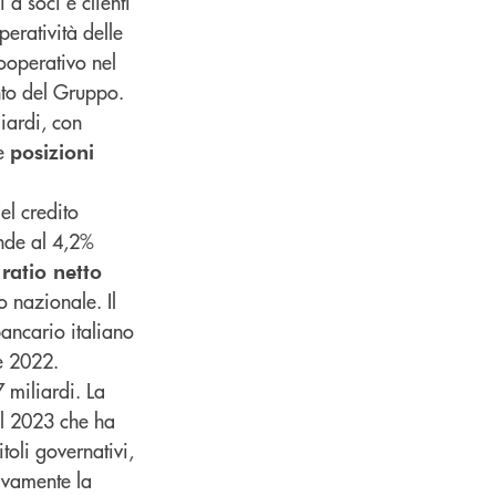
a soci e clienti
peratività delle
ooperativo nel
ento del Gruppo.
liardi, con
 e
posizioni
el credito
nde al 4,2%
ratio netto
o nazionale. Il
 bancario italiano
e 2022.
 miliardi. La
el 2023 che ha
toli governativi,
sivamente la