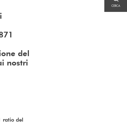
CERCA
CERCA
i
 871
ione del
i nostri
 ratio del