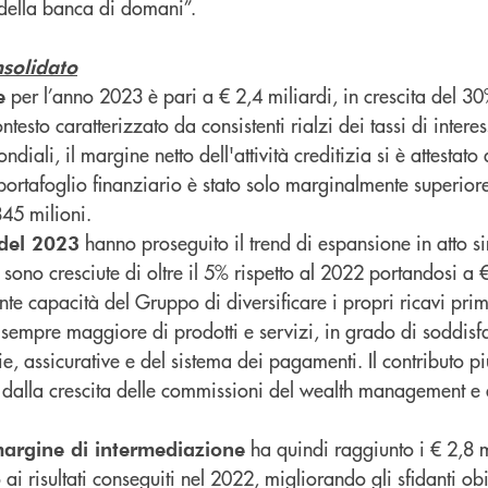
 della banca di domani”.
solidato
per l’anno 2023 è pari a € 2,4 miliardi, in crescita del 30
e
testo caratterizzato da consistenti rialzi dei tassi di intere
diali, il margine netto dell'attività creditizia si è attestato 
 portafoglio finanziario è stato solo marginalmente superior
845 milioni.
hanno proseguito il trend di espansione in atto si
del 2023
ono cresciute di oltre il 5% rispetto al 2022 portandosi a €
te capacità del Gruppo di diversificare i propri ricavi prim
 sempre maggiore di prodotti e servizi, in grado di soddisfa
e, assicurative e del sistema dei pagamenti. Il contributo pi
 dalla crescita delle commissioni del wealth management e 
ha quindi raggiunto i € 2,8 m
argine di intermediazione
 ai risultati conseguiti nel 2022, migliorando gli sfidanti obie