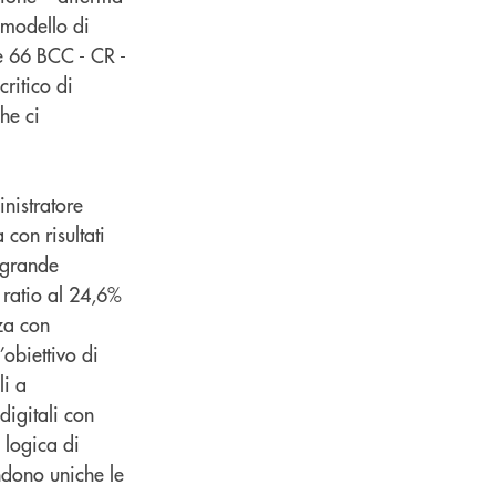
 modello di
le 66 BCC - CR -
critico di
he ci
nistratore
con risultati
i grande
 ratio al 24,6%
za con
’obiettivo di
li a
digitali con
a logica di
ndono uniche le