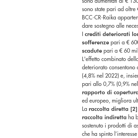
sono aumentati di € 130 
sono state pari ad oltre 
BCC-CR-Raika appartenen
dare sostegno alle neces
I
crediti deteriorati lo
pari a € 600
sofferenze
pari a € 60 mil
scadute
L'effetto combinato dell
deteriorato consentono 
(4,8% nel 2022) e, insi
pari allo 0,7% (0,9% nel
rapporto di copertur
ed europeo, migliora ul
La
raccolta diretta [2]
ha b
raccolta indiretta
sostenuto i prodotti di 
che ha spinto l’interess