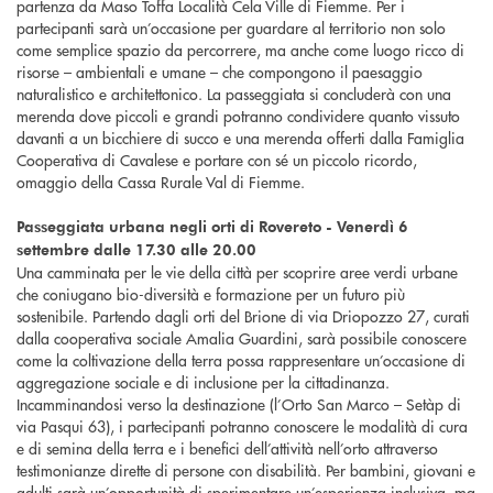
partenza da Maso Toffa Località Cela Ville di Fiemme. Per i
partecipanti sarà un’occasione per guardare al territorio non solo
come semplice spazio da percorrere, ma anche come luogo ricco di
risorse – ambientali e umane – che compongono il paesaggio
naturalistico e architettonico. La passeggiata si concluderà con una
merenda dove piccoli e grandi potranno condividere quanto vissuto
davanti a un bicchiere di succo e una merenda offerti dalla Famiglia
Cooperativa di Cavalese e portare con sé un piccolo ricordo,
omaggio della Cassa Rurale Val di Fiemme.
Passeggiata urbana negli orti di Rovereto - Venerdì 6
settembre dalle 17.30 alle 20.00
Una camminata per le vie della città per scoprire aree verdi urbane
che coniugano bio-diversità e formazione per un futuro più
sostenibile. Partendo dagli orti del Brione di via Driopozzo 27, curati
dalla cooperativa sociale Amalia Guardini, sarà possibile conoscere
come la coltivazione della terra possa rappresentare un’occasione di
aggregazione sociale e di inclusione per la cittadinanza.
Incamminandosi verso la destinazione (l’Orto San Marco – Setàp di
via Pasqui 63), i partecipanti potranno conoscere le modalità di cura
e di semina della terra e i benefici dell’attività nell’orto attraverso
testimonianze dirette di persone con disabilità. Per bambini, giovani e
adulti sarà un’opportunità di sperimentare un’esperienza inclusiva, ma