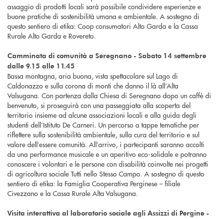
assaggio di prodotti locali sarà possibile condividere esperienze e
buone pratiche di sostenibilità umana e ambientale. A sostegno di
questo sentiero di etika: Coop consumatori Alto Garda e la Cassa
Rurale Alto Garda e Rovereto.
Camminata di comunità a Seregnano - Sabato 14 settembre
dalle 9.15 alle 11.45
Bassa montagna, aria buona, vista spettacolare sul Lago di
Caldonazzo e sulla corona di monti che danno il là all’Alta
Valsugana. Con partenza dalla Chiesa di Seregnano dopo un caffè di
benvenuto, si proseguirà con una passeggiata alla scoperta del
territorio insieme ad alcune associazioni locali e alla guida degli
studenti dell’Istituto De Carneri. Un percorso a tappe tematiche per
riflettere sulla sostenibilità ambientale, sulla cura del territorio e sul
valore dell’essere comunità. All’arrivo, i partecipanti saranno accolti
da una performance musicale e un aperitivo eco-solidale e potranno
conoscere i volontari e le persone con disabilità coinvolte nei progetti
di agricoltura sociale Tutti nello Stesso Campo. A sostegno di questo
sentiero di etika: la Famiglia Cooperativa Perginese – filiale
Civezzano e la Cassa Rurale Alta Valsugana.
Visita interattiva al laboratorio sociale agli Assizzi di Pergine -