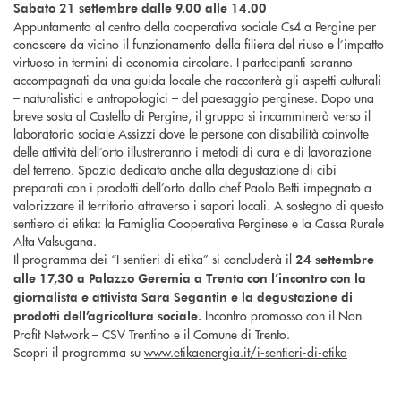
Sabato 21 settembre dalle 9.00 alle 14.00
Appuntamento al centro della cooperativa sociale Cs4 a Pergine per
conoscere da vicino il funzionamento della filiera del riuso e l’impatto
virtuoso in termini di economia circolare. I partecipanti saranno
accompagnati da una guida locale che racconterà gli aspetti culturali
– naturalistici e antropologici – del paesaggio perginese. Dopo una
breve sosta al Castello di Pergine, il gruppo si incamminerà verso il
laboratorio sociale Assizzi dove le persone con disabilità coinvolte
delle attività dell’orto illustreranno i metodi di cura e di lavorazione
del terreno. Spazio dedicato anche alla degustazione di cibi
preparati con i prodotti dell’orto dallo chef Paolo Betti impegnato a
valorizzare il territorio attraverso i sapori locali. A sostegno di questo
sentiero di etika: la Famiglia Cooperativa Perginese e la Cassa Rurale
Alta Valsugana.
Il programma dei “I sentieri di etika” si concluderà il
24 settembre
alle 17,30 a Palazzo Geremia a Trento con l’incontro con la
giornalista e attivista Sara Segantin e la degustazione di
Incontro promosso con il Non
prodotti dell’agricoltura sociale.
Profit Network – CSV Trentino e il Comune di Trento.
Scopri il programma su
www.etikaenergia.it/i-sentieri-di-etika