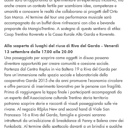
anche creare un contesto fertile per scambiare idee, competenze e
umanità e conoscere le realtà che collaborano ai progetti dell’Orto
San Marco. Al termine del tour una performance musicale sarà
accompagnata da un buffet dove rinfrescarsi con cibo e bevande
preparate da MangioTrentino. A sostegno di questo sentiero di etika:
Coop Trentino Rovereto e la Cassa Rurale Alto Garda e Rovereto.
Alla scoperta di luoghi del riuso di Riva del Garda - Venerdì
13 settembre dalle 17.00 alle 20.00
Una passeggiata per scoprire come oggetti in disuso possano
diventare opportunità per creare comunità e coesione sociale.
Partenza dal Centro Replus in via Baltera 19 a Riva del Garda per
fare un’immersione nello spazio sociale e laboratoriale della
cooperativa Garda 2015 che da anni promuove l’economia circolare
e offre percorsi di inserimento lavorativo per le persone con fragilità.
Prima di raggiungere la tappa finale i partecipanti accompagnati da
un esperto dell’Associazione culturale Trentino storia territorio
potranno scoprire storie e racconti di vissuti passeggiando sulle vie
rivane. Al negozio REplus New and second hand di Viale San
Francesco 16 a Riva del Garda, famiglie e giovani saranno
intrattenuti da un’esibizione di breakdance di Fanny e Balena crew dei
Funkobotz. Al termine dello spettacolo davanti a un brindisi e qualche