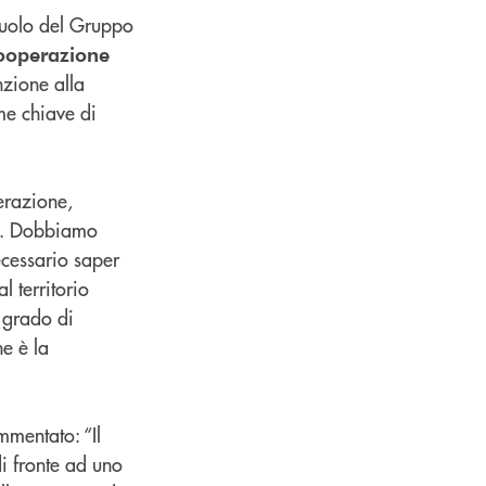
 ruolo del Gruppo
cooperazione
nzione alla
me chiave di
erazione,
re. Dobbiamo
cessario saper
l territorio
n grado di
e è la
mentato: “Il
i fronte ad uno