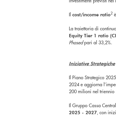
investimenti previsti nel
2
Il
è
cost/income ratio
La traiettoria di contin
Equity Tier 1 ratio (C
Phased
pari al 33,2%.
Iniziative Strategiche
Il Piano Strategico 2025
2024 e aggiorna l’impe
200 milioni nel trienni
Il Gruppo Cassa Centra
, con ini
2025 - 2027