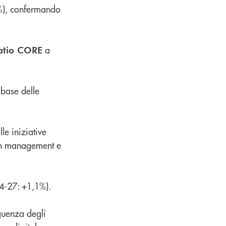
%), confermando
a
atio CORE
 base delle
e iniziative
lth management e
4-27: +1,1%).
guenza degli