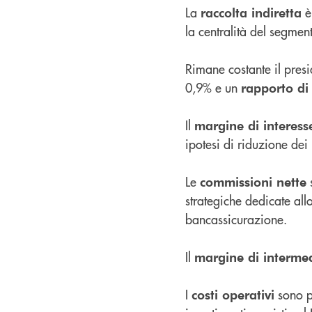
La
è
raccolta indiretta
la centralità del segmen
Rimane costante il presi
0,9% e un
rapporto di 
Il
margine di interess
ipotesi di riduzione dei l
Le
s
commissioni nette
strategiche dedicate al
bancassicurazione.
Il
margine di interme
I
sono p
costi operativi