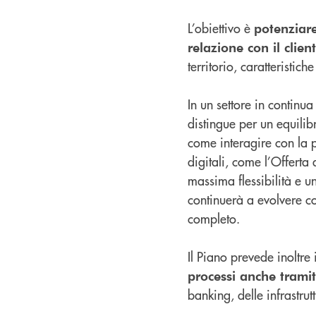
L’obiettivo è
potenziare
relazione con il clien
territorio, caratteristi
In un settore in continu
distingue per un equilib
come interagire con la p
digitali, come l’Offert
massima flessibilità e u
continuerà a evolvere co
completo.
Il Piano prevede inoltre 
processi anche tramite
banking, delle infrastrut