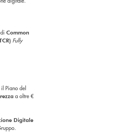
one digitale.
 di
Common
Fully
(TCR)
il Piano del
a oltre €
urezza
zione Digitale
 Gruppo.