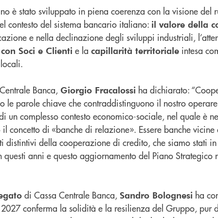
no è stato sviluppato in piena coerenza con la visione del
l contesto del sistema bancario italiano:
il valore della 
azione e nella declinazione degli sviluppi industriali, l’atte
e la
intesa co
con Soci e Clienti
capillarità territoriale
locali.
Centrale Banca,
ha dichiarato: “Coop
Giorgio Fracalossi
no le parole chiave che contraddistinguono il nostro opera
i un complesso contesto economico-sociale, nel quale è ne
 il concetto di «banche di relazione». Essere banche vicine a
i distintivi della cooperazione di credito, che siamo stati i
in questi anni e questo aggiornamento del Piano Strategico n
di Cassa Centrale Banca,
ha com
egato
Sandro Bolognesi
2027 conferma la solidità e la resilienza del Gruppo, pur d