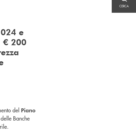
CERCA
CERCA
2024 e
e € 200
rezza
e
mento del
Piano
i delle Banche
ile.