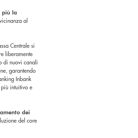
 più la
vicinanza al
assa Centrale si
ere liberamente
o di nuovi canali
ione, garantendo
banking Inbank
iù intuitivo e
ntamento dei
oluzione del core