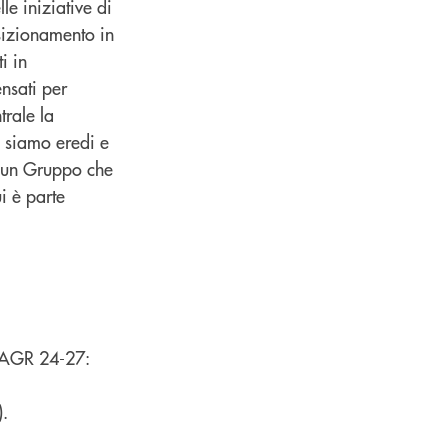
le iniziative di
osizionamento in
i in
ensati per
trale la
ui siamo eredi e
, un Gruppo che
ui è parte
(CAGR 24-27:
).