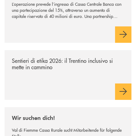
L’operazione prevede l’ingresso di Cassa Centrale Banca con
una partecipazione del 15%, attraverso un aumento di
capitale riservato di 40 milioni di euro. Una partnership
industriale strategica, fondata sulla condivisione di valori
comuni e sulla prossimità ai territori, per ampliare l’offerta e
sostenere nuove opportunità di crescita e sviluppo.
/news/sentieri-di-etika-2026/
Sentieri di etika 2026: il Trentino inclusivo si
mette in cammino
/news/wir-suchen-dich/
Wir suchen dich!
Val di Fiemme Cassa Rurale sucht Mitarbeitende für folgende
Stelle