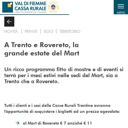
Salta al contenuto principale
MENU
NOVITÀ
PRIVATI
SOCI
TERRITORIO
A Trento e Rovereto, la
grande estate del Mart
Un ricco programma fitto di mostre e di eventi si
terrà per i mesi estivi nelle sedi del Mart, sia a
Trento che a Rovereto.
Tutti i clienti e i soci delle Casse Rurali Trentine avranno
l’opportunità di acquistare i biglietti ad un prezzo agevolato:
al Mart di Rovereto € 7 anziché € 11