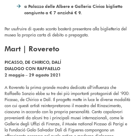
a Palazzo delle Albere e Galleria Civica biglietto
congiunto a € 7 anziché € 9.
Per usufruire di questo sconto basterà presentare alla biglietteria del
museo la propria carta di debito o prepagata.
Mart | Rovereto
PICASSO, DE CHIRICO, DALÍ
DIALOGO CON RAFFAELLO
2
maggio – 29 agosto 2021
A Rovereto la prima grande mostra dedicata all'influenza che
Raffaello Sanzio ebbe su tre dei più importanti protagonisti del ’900:
Picasso, de Chirico e Dalí. Il progetto mette in luce le diverse modalità
con cui questi artisti reinterpretarono il maestro del Rinascimento,
ciascuno in accordo con la propria personalità. Cento capolavori
provenienti da alcuni tra i principali musei internazionali, come le
Gallerie degli Uffizi di Firenze, il Musée national Picasso di Parigi e
la Fundació Gala-Salvador Dalí di Figueres compongono un
affascinante percorso nel quale antico e moderno dialogano.