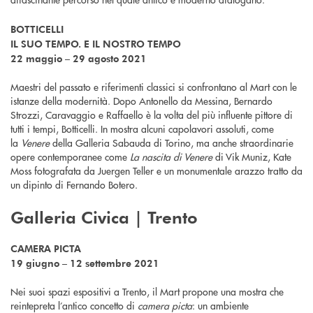
BOTTICELLI
IL SUO TEMPO. E IL NOSTRO TEMPO
22 maggio – 29 agosto 2021
Maestri del passato e riferimenti classici si confrontano al Mart con le
istanze della modernità. Dopo Antonello da Messina, Bernardo
Strozzi, Caravaggio e Raffaello è la volta del più influente pittore di
tutti i tempi, Botticelli. In mostra alcuni capolavori assoluti, come
la
Venere
della Galleria Sabauda di Torino, ma anche straordinarie
opere contemporanee come
La nascita di Venere
di Vik Muniz, Kate
Moss fotografata da Juergen Teller e un monumentale arazzo tratto da
un dipinto di Fernando Botero.
Galleria Civica | Trento
CAMERA PICTA
19 giugno – 12 settembre 2021
Nei suoi spazi espositivi a Trento, il Mart propone una mostra che
reintepreta l’antico concetto di
camera picta
: un ambiente