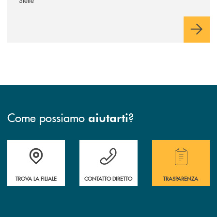
Come possiamo
?
aiutarti
Accedi all' elenco completo delle filiali della Cassa Rurale.
Hai bisogno di assistenza immediata? Contatta
Hai bisogno di alcuni
TROVA LA FILIALE
CONTATTO DIRETTO
TRASPARENZA