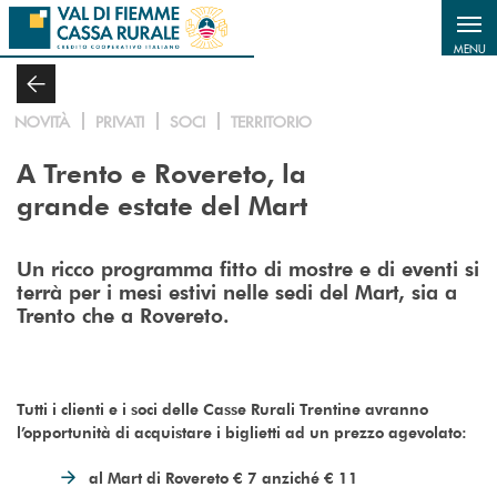
Salta al contenuto principale
MENU
NOVITÀ
PRIVATI
SOCI
TERRITORIO
A Trento e Rovereto, la
grande estate del Mart
Un ricco programma fitto di mostre e di eventi si
terrà per i mesi estivi nelle sedi del Mart, sia a
Trento che a Rovereto.
Tutti i clienti e i soci delle Casse Rurali Trentine avranno
l’opportunità di acquistare i biglietti ad un prezzo agevolato:
al Mart di Rovereto € 7 anziché € 11