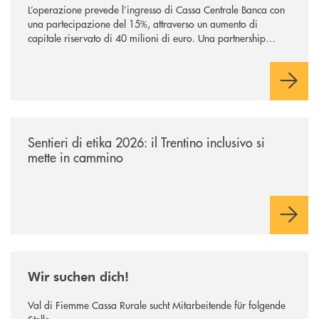
L’operazione prevede l’ingresso di Cassa Centrale Banca con
una partecipazione del 15%, attraverso un aumento di
capitale riservato di 40 milioni di euro. Una partnership
industriale strategica, fondata sulla condivisione di valori
comuni e sulla prossimità ai territori, per ampliare l’offerta e
sostenere nuove opportunità di crescita e sviluppo.
/news/sentieri-di-etika-2026/
Sentieri di etika 2026: il Trentino inclusivo si
mette in cammino
/news/wir-suchen-dich/
Wir suchen dich!
Val di Fiemme Cassa Rurale sucht Mitarbeitende für folgende
Stelle