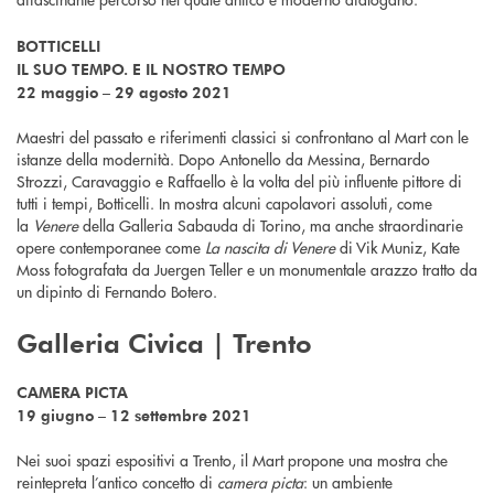
BOTTICELLI
IL SUO TEMPO. E IL NOSTRO TEMPO
22 maggio – 29 agosto 2021
Maestri del passato e riferimenti classici si confrontano al Mart con le
istanze della modernità. Dopo Antonello da Messina, Bernardo
Strozzi, Caravaggio e Raffaello è la volta del più influente pittore di
tutti i tempi, Botticelli. In mostra alcuni capolavori assoluti, come
la
Venere
della Galleria Sabauda di Torino, ma anche straordinarie
opere contemporanee come
La nascita di Venere
di Vik Muniz, Kate
Moss fotografata da Juergen Teller e un monumentale arazzo tratto da
un dipinto di Fernando Botero.
Galleria Civica | Trento
CAMERA PICTA
19 giugno – 12 settembre 2021
Nei suoi spazi espositivi a Trento, il Mart propone una mostra che
reintepreta l’antico concetto di
camera picta
: un ambiente