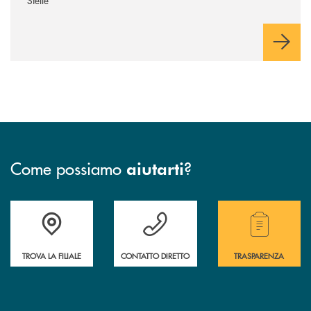
Come possiamo
?
aiutarti
Accedi all' elenco completo delle filiali della Cassa Rurale.
Hai bisogno di assistenza immediata? Contatta
Hai bisogno di alcuni
TROVA LA FILIALE
CONTATTO DIRETTO
TRASPARENZA