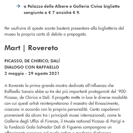
a Palazzo delle Albere e Galleria Civica biglietto
congiunto a € 7 anziché € 9.
Per usufruire di questo sconto basterà presentare alla biglietteria del
museo la propria carta di debito o prepagata.
Mart | Rovereto
PICASSO, DE CHIRICO, DALÍ
DIALOGO CON RAFFAELLO
2
maggio – 29 agosto 2021
A Rovereto la prima grande mostra dedicata all'influenza che
Raffaello Sanzio ebbe su tre dei più importanti protagonisti del ’900:
Picasso, de Chirico e Dalí. Il progetto mette in luce le diverse modalità
con cui questi artisti reinterpretarono il maestro del Rinascimento,
ciascuno in accordo con la propria personalità. Cento capolavori
provenienti da alcuni tra i principali musei internazionali, come le
Gallerie degli Uffizi di Firenze, il Musée national Picasso di Parigi e
la Fundació Gala-Salvador Dalí di Figueres compongono un
affascinante percorso nel quale antico e moderno dialogano.