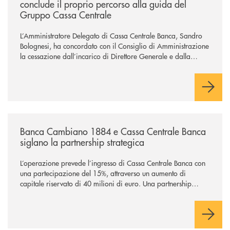
conclude il proprio percorso alla guida del
Gruppo Cassa Centrale
L’Amministratore Delegato di Cassa Centrale Banca, Sandro
Bolognesi, ha concordato con il Consiglio di Amministrazione
la cessazione dall’incarico di Direttore Generale e dalla
carica di Amministratore Delegato.
Il Gruppo, sotto la guida dell’Amministratore Delegato, e con
il contributo determinante delle Banche di Credito
Cooperativo Socie ha raggiunto una dimensione di vertice nel
panorama bancario italiano.
/news/banca-cambiano-1884-e-cassa-centrale-banca-siglano-la-partner
Banca Cambiano 1884 e Cassa Centrale Banca
siglano la partnership strategica
L’operazione prevede l’ingresso di Cassa Centrale Banca con
una partecipazione del 15%, attraverso un aumento di
capitale riservato di 40 milioni di euro. Una partnership
industriale strategica, fondata sulla condivisione di valori
comuni e sulla prossimità ai territori, per ampliare l’offerta e
sostenere nuove opportunità di crescita e sviluppo.