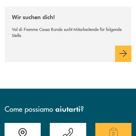
/news/wir-suchen-dich/
Wir suchen dich!
Val di Fiemme Cassa Rurale sucht Mitarbeitende für folgende
Stelle
Come possiamo
?
aiutarti
Accedi all' elenco completo delle filiali della Cassa Rurale.
Hai bisogno di assistenza immediata? Contatta
Hai bisogno di alcuni