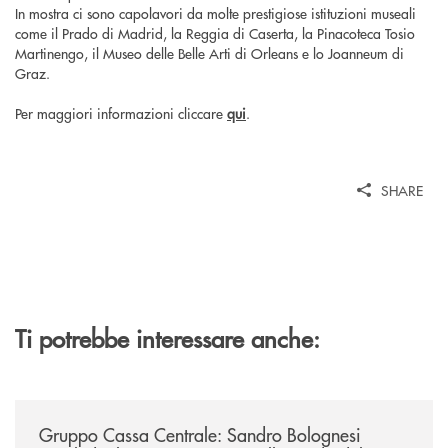
In mostra ci sono capolavori da molte prestigiose istituzioni museali
come il Prado di Madrid, la Reggia di Caserta, la Pinacoteca Tosio
Martinengo, il Museo delle Belle Arti di Orleans e lo Joanneum di
Graz.
Per maggiori informazioni cliccare
qui
.
SHARE
Ti potrebbe interessare anche:
/news/gruppo-cassa-centrale-sandro-bolognesi-conclude-il-proprio-perc
Gruppo Cassa Centrale: Sandro Bolognesi