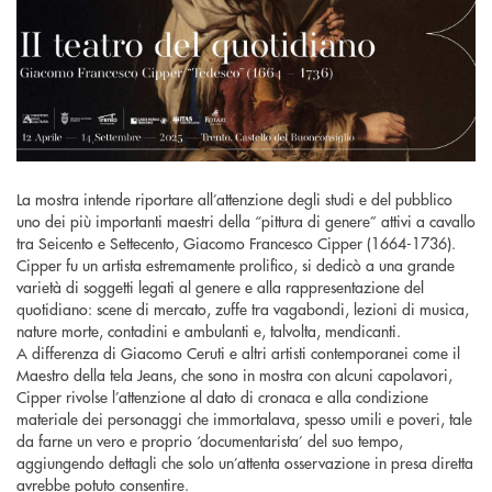
La mostra intende riportare all’attenzione degli studi e del pubblico
uno dei più importanti maestri della “pittura di genere” attivi a cavallo
tra Seicento e Settecento, Giacomo Francesco Cipper (1664-1736).
Cipper fu un artista estremamente prolifico, si dedicò a una grande
varietà di soggetti legati al genere e alla rappresentazione del
quotidiano: scene di mercato, zuffe tra vagabondi, lezioni di musica,
nature morte, contadini e ambulanti e, talvolta, mendicanti.
A differenza di Giacomo Ceruti e altri artisti contemporanei come il
Maestro della tela Jeans, che sono in mostra con alcuni capolavori,
Cipper rivolse l’attenzione al dato di cronaca e alla condizione
materiale dei personaggi che immortalava, spesso umili e poveri, tale
da farne un vero e proprio ‘documentarista’ del suo tempo,
aggiungendo dettagli che solo un’attenta osservazione in presa diretta
avrebbe potuto consentire.