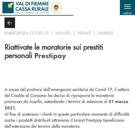
Salta al contenuto principale
MENU
EMERGENZA COVID-19
NOVITÀ
PRIVATI
IMPRESE
Riattivate le moratorie sui prestiti
personali
Prestipay
A causa del protrarsi dell'emergenza sanitaria da Covid-19, il settore
del Credito al Consumo ha deciso di riproporre la moratoria
promossa da Assofin, estendendo i termini di adesione al
31 marzo
2021.
Al fine di sostenere i clienti in questo particolare momento di difficoltà
anche i prodotti distribuiti attraverso il brand Prestipay beneficiano
dell’estensione dei termini della moratoria.