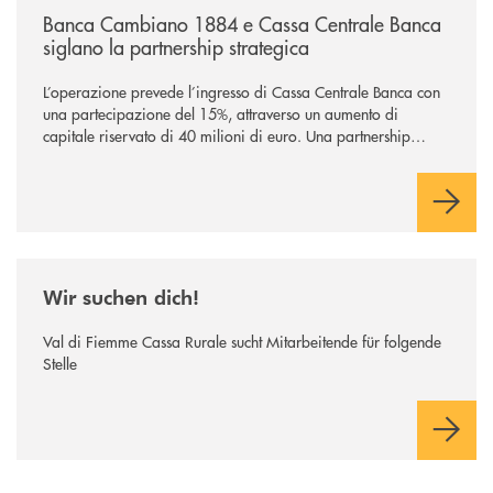
Banca Cambiano 1884 e Cassa Centrale Banca
siglano la partnership strategica
L’operazione prevede l’ingresso di Cassa Centrale Banca con
una partecipazione del 15%, attraverso un aumento di
capitale riservato di 40 milioni di euro. Una partnership
industriale strategica, fondata sulla condivisione di valori
comuni e sulla prossimità ai territori, per ampliare l’offerta e
sostenere nuove opportunità di crescita e sviluppo.
/news/wir-suchen-dich/
Wir suchen dich!
Val di Fiemme Cassa Rurale sucht Mitarbeitende für folgende
Stelle