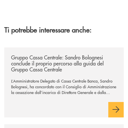
Ti potrebbe interessare anche:
/news/gruppo-cassa-centrale-sandro-bolognesi-conclude-il-proprio-perc
Gruppo Cassa Centrale: Sandro Bolognesi
conclude il proprio percorso alla guida del
Gruppo Cassa Centrale
L’Amministratore Delegato di Cassa Centrale Banca, Sandro
Bolognesi, ha concordato con il Consiglio di Amministrazione
la cessazione dall’incarico di Direttore Generale e dalla
carica di Amministratore Delegato.
Il Gruppo, sotto la guida dell’Amministratore Delegato, e con
il contributo determinante delle Banche di Credito
Cooperativo Socie ha raggiunto una dimensione di vertice nel
panorama bancario italiano.
/news/banca-cambiano-1884-e-cassa-centrale-banca-siglano-la-partner