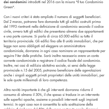
introdotti nel 2016 con la misura "Il tuo Condominio
dei condomini
Green".
Con i nuovi criteri è stato ampliato il numero di soggetti beneficiari.
Dal 2 marzo, potranno fare domanda tutti gli edifici costruiti prima
del 1993 rientranti nella definizione di condominio secondo il codice
civile, ovvero tutti gli edifici che presentano almeno due appartamenti
e una parte comune. Si parla di circa 65.000 edifici su tutto il
territorio provinciale. Gli edifici fino alle 8 unità immobiliari, che per
legge non sono obbligati ad eleggere un amministratore
condominiale, dovranno in ogni caso nominare un rappresentante per
seguire l'iter delle pratiche. Sarà inoltre necessario avere un conto
corrente condominiale e registrare il codice fiscale del condominio.
Inoltre, nei casi di edilizia abitativa sociale, ai sensi della legge
provinciale n.15 del 2005, potranno beneficiare delle agevolazioni
anche i singoli soggetti privati proprietari delle unità immobiliari, per
le sole quote millesimali di loro competenza.
Altra novità importante è che gli interventi dovranno ridurre il
consumo di almeno il 30%, il che spesso si traduce in un intervento
sulle superfici opache, assieme a possibili interventi sugli impianti
termici. In ogni caso non è consentita la sola sostituzione della