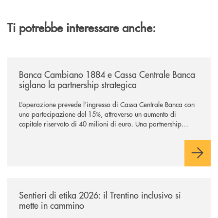
Ti potrebbe interessare anche:
/news/banca-cambiano-1884-e-cassa-centrale-banca-siglano-la-partner
Banca Cambiano 1884 e Cassa Centrale Banca
siglano la partnership strategica
L’operazione prevede l’ingresso di Cassa Centrale Banca con
una partecipazione del 15%, attraverso un aumento di
capitale riservato di 40 milioni di euro. Una partnership
industriale strategica, fondata sulla condivisione di valori
comuni e sulla prossimità ai territori, per ampliare l’offerta e
sostenere nuove opportunità di crescita e sviluppo.
/news/sentieri-di-etika-2026/
Sentieri di etika 2026: il Trentino inclusivo si
mette in cammino