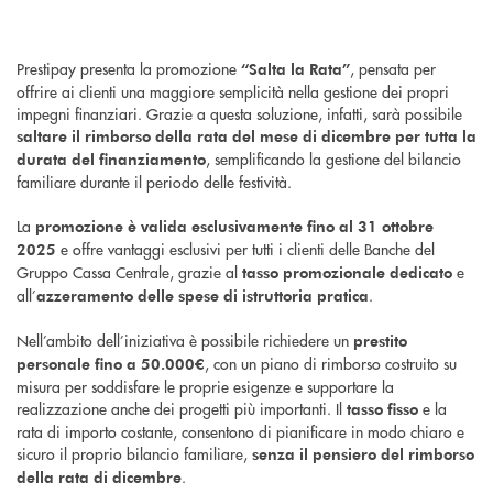
Prestipay presenta la promozione
, pensata per
“Salta la Rata”
offrire ai clienti una maggiore semplicità nella gestione dei propri
impegni finanziari. Grazie a questa soluzione, infatti, sarà possibile
saltare il rimborso della rata del mese di dicembre per tutta la
, semplificando la gestione del bilancio
durata del finanziamento
familiare durante il periodo delle festività.
La
promozione è valida esclusivamente fino al 31 ottobre
e offre vantaggi esclusivi per tutti i clienti delle Banche del
2025
Gruppo Cassa Centrale, grazie al
e
tasso promozionale dedicato
all’
.
azzeramento delle spese di istruttoria pratica
Nell’ambito dell’iniziativa è possibile richiedere un
prestito
, con un piano di rimborso costruito su
personale fino a 50.000€
misura per soddisfare le proprie esigenze e supportare la
realizzazione anche dei progetti più importanti. Il
e la
tasso fisso
rata di importo costante, consentono di pianificare in modo chiaro e
sicuro il proprio bilancio familiare,
senza il pensiero del rimborso
.
della rata di dicembre