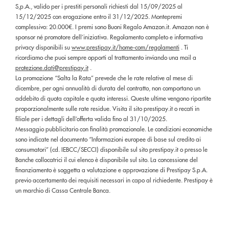
S,p.A., valido per i prestiti personali richiesti dal 15/09/2025 al
15/12/2025 con erogazione entro il 31/12/2025. Montepremi
complessivo: 20.000€. I premi sono Buoni Regalo Amazon.it. Amazon non è
sponsor né promotore dell’iniziativa. Regolamento completo e informativa
privacy disponibili su
www.prestipay.it/home-com/regolamenti
. Ti
ricordiamo che puoi sempre opporti al trattamento inviando una mail a
protezione.dati@prestipay.it
.
La promozione “Salta la Rata” prevede che le rate relative al mese di
dicembre, per ogni annualità di durata del contratto, non comportano un
addebito di quota capitale e quota interessi. Queste ultime vengono ripartite
proporzionalmente sulle rate residue. Visita il sito prestipay.it o recati in
filiale per i dettagli dell’offerta valida fino al 31/10/2025.
Messaggio pubblicitario con finalità promozionale. Le condizioni economiche
sono indicate nel documento “Informazioni europee di base sul credito ai
consumatori” (cd. IEBCC/SECCI) disponibile sul sito prestipay.it o presso le
Banche collocatrici il cui elenco è disponibile sul sito. La concessione del
finanziamento è soggetta a valutazione e approvazione di Prestipay S.p.A.
previo accertamento dei requisiti necessari in capo al richiedente. Prestipay è
un marchio di Cassa Centrale Banca.