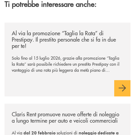
Ti potrebbe interessare anche:
/news/al-via-la-promozione-taglia-la-rata-di-prestipay-il-prestito-perso
Al via la promozione “Taglia la Rata” di
Prestipay. Il prestito personale che si fa in due
per te!
Solo fino al 15 luglio 2026, grazie alla promozione “Taglia
la Rata” sarà possibile richiedere un prestito Prestipay con il
vantaggio di una rata più leggera da metà piano di
rimborso.
/news/claris-rent-promuove-nuove-offerte-di-noleggio-a-lungo-termine-
Claris Rent promuove nuove offerte di noleggio
a lungo termine per auto e veicoli commerciali
Al via
soluzioni di
dal 20 febbraio
noleggio dedicate a