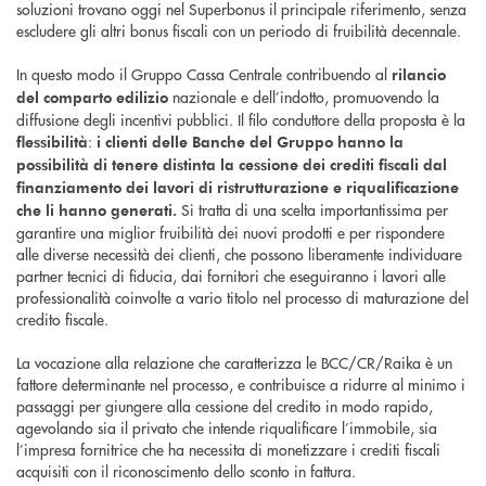
soluzioni trovano oggi nel Superbonus il principale riferimento, senza
escludere gli altri bonus fiscali con un periodo di fruibilità decennale.
In questo modo il Gruppo Cassa Centrale contribuendo al
rilancio
nazionale e dell’indotto, promuovendo la
del comparto edilizio
diffusione degli incentivi pubblici. Il filo conduttore della proposta è la
:
flessibilità
i clienti delle Banche del Gruppo hanno la
possibilità di tenere distinta la cessione dei crediti fiscali dal
finanziamento dei lavori di ristrutturazione e riqualificazione
Si tratta di una scelta importantissima per
che li hanno generati.
garantire una miglior fruibilità dei nuovi prodotti e per rispondere
alle diverse necessità dei clienti, che possono liberamente individuare
partner tecnici di fiducia, dai fornitori che eseguiranno i lavori alle
professionalità coinvolte a vario titolo nel processo di maturazione del
credito fiscale.
La vocazione alla relazione che caratterizza le BCC/CR/Raika è un
fattore determinante nel processo, e contribuisce a ridurre al minimo i
passaggi per giungere alla cessione del credito in modo rapido,
agevolando sia il privato che intende riqualificare l’immobile, sia
l’impresa fornitrice che ha necessita di monetizzare i crediti fiscali
acquisiti con il riconoscimento dello sconto in fattura.