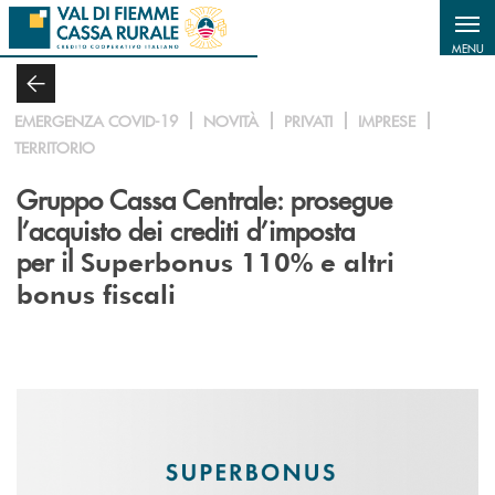
Salta al contenuto principale
MENU
EMERGENZA COVID-19
NOVITÀ
PRIVATI
IMPRESE
TERRITORIO
Gruppo Cassa Centrale: prosegue
l’acquisto dei crediti d’imposta
per il
Superbonus 110% e altri
bonus fiscali