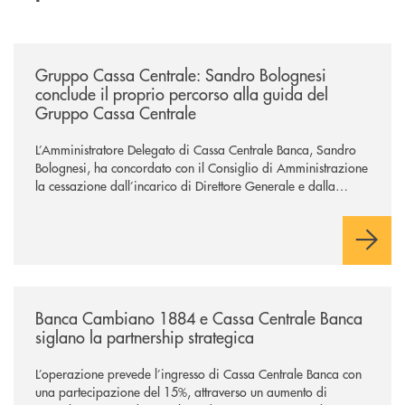
/news/gruppo-cassa-centrale-sandro-bolognesi-conclude-il-proprio-perc
Gruppo Cassa Centrale: Sandro Bolognesi
conclude il proprio percorso alla guida del
Gruppo Cassa Centrale
L’Amministratore Delegato di Cassa Centrale Banca, Sandro
Bolognesi, ha concordato con il Consiglio di Amministrazione
la cessazione dall’incarico di Direttore Generale e dalla
carica di Amministratore Delegato.
Il Gruppo, sotto la guida dell’Amministratore Delegato, e con
il contributo determinante delle Banche di Credito
Cooperativo Socie ha raggiunto una dimensione di vertice nel
panorama bancario italiano.
/news/banca-cambiano-1884-e-cassa-centrale-banca-siglano-la-partner
Banca Cambiano 1884 e Cassa Centrale Banca
siglano la partnership strategica
L’operazione prevede l’ingresso di Cassa Centrale Banca con
una partecipazione del 15%, attraverso un aumento di