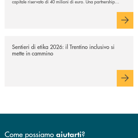
capitale riservato di 40 milioni di euro. Una partnership
industriale strategica, fondata sulla condivisione di valori
comuni e sulla prossimità ai territori, per ampliare l’offerta e
sostenere nuove opportunità di crescita e sviluppo.
/news/sentieri-di-etika-2026/
Sentieri di etika 2026: il Trentino inclusivo si
mette in cammino
Come possiamo
?
aiutarti