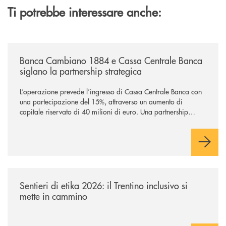
Ti potrebbe interessare anche:
/news/banca-cambiano-1884-e-cassa-centrale-banca-siglano-la-partner
Banca Cambiano 1884 e Cassa Centrale Banca
siglano la partnership strategica
L’operazione prevede l’ingresso di Cassa Centrale Banca con
una partecipazione del 15%, attraverso un aumento di
capitale riservato di 40 milioni di euro. Una partnership
industriale strategica, fondata sulla condivisione di valori
comuni e sulla prossimità ai territori, per ampliare l’offerta e
sostenere nuove opportunità di crescita e sviluppo.
/news/sentieri-di-etika-2026/
Sentieri di etika 2026: il Trentino inclusivo si
mette in cammino