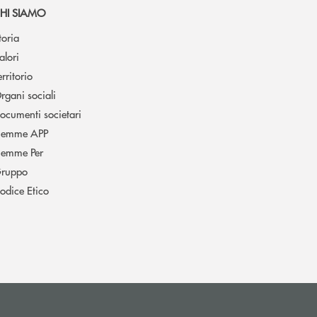
HI SIAMO
toria
alori
erritorio
rgani sociali
ocumenti societari
iemme APP
iemme Per
ruppo
odice Etico