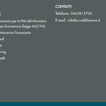
CONTATTI
Telefono:
0462815700
l
(si 
E-mail:
info@crvaldifiemme.it
ranzia per le PMI del Ministero
Apre una nuova finestra
uppo Economico (legge 662/96)
Apre una nuova finestra
troversie Finanziarie
ult
tà
wing
alti