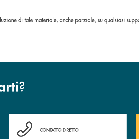
oduzione di tale materiale, anche parziale, su qualsiasi supp
?
arti
Cassa Rurale.
Hai bisogno di assistenza immediata? Contattaci !
CONTATTO DIRETTO