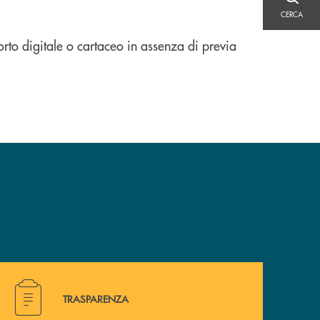
CERCA
CERCA
orto digitale o cartaceo in assenza di previa
Hai bisogno di alcuni documenti ? Vai alla pagina della 
TRASPARENZA