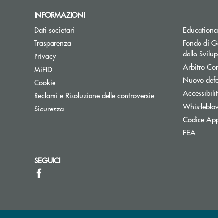
INFORMAZIONI
Dati societari
Educationa
Trasparenza
Fondo di Ga
dello Svil
Privacy
Arbitro Con
MiFID
Nuovo defa
Cookie
Accessibili
Reclami e Risoluzione delle controversie
Whistleblo
Sicurezza
Codice App
FEA
SEGUICI