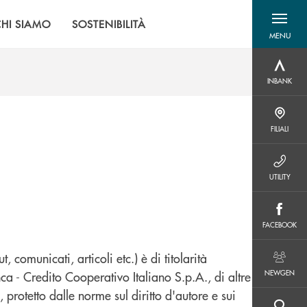
CHI SIAMO
SOSTENIBILITÀ
MENU
menu destra
INBANK
INBANK
FILIALI
FILIALI
UTILITY
UTILITY
FACEBOOK
FACEBOOK
 comunicati, articoli etc.) è di titolarità
NEWGEN
NEWGEN
ca - Credito Cooperativo Italiano S.p.A., di altre
 protetto dalle norme sul diritto d'autore e sui