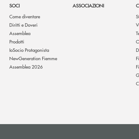
SOCI
ASSOCIAZIONI
C
Come diventare
S
Diritti e Doveri
V
Assemblea
T
Prodotti
O
IoSocio Protagonista
D
NewGeneration Fiemme
F
Assemblea 2026
F
G
C