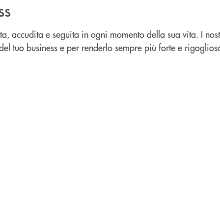
ss
a, accudita e seguita in ogni momento della sua vita. I nos
del tuo business e per renderlo sempre più forte e rigoglios
u misura per la tua attività che vuole essere competitiva.