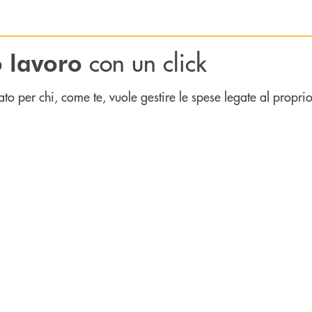
con un click
o lavoro
to per chi, come te, vuole gestire le spese legate al propr
tua attività direttamente sullo smartphone.