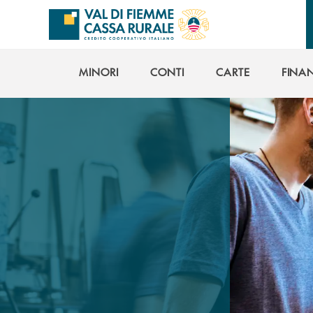
Salta al contenuto principale
MINORI
CONTI
CARTE
FINA
MINORI
CONTI
CARTE
FINA