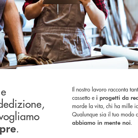
 e
Il nostro lavoro racconta tanto
cassetto e
i progetti da re
dedizione,
morde la vita, chi ha mille i
 vogliamo
Qualunque sia il tuo modo d
.
abbiamo in mente noi
.
mpre