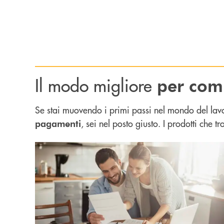
Il modo migliore
per com
Se stai muovendo i primi passi nel mondo del lavo
, sei nel posto giusto. I prodotti che 
pagamenti
Scopri di più Conti correnti : non solo conti corre