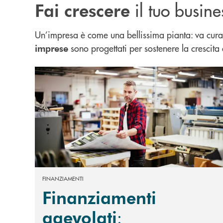
il tuo busine
Fai
crescere
Un’impresa è come una bellissima pianta: va curat
sono progettati per sostenere la crescita 
imprese
Scopri di più Finanziamenti agevolati : soluzioni s
FINANZIAMENTI
Finanziamenti
:
agevolati