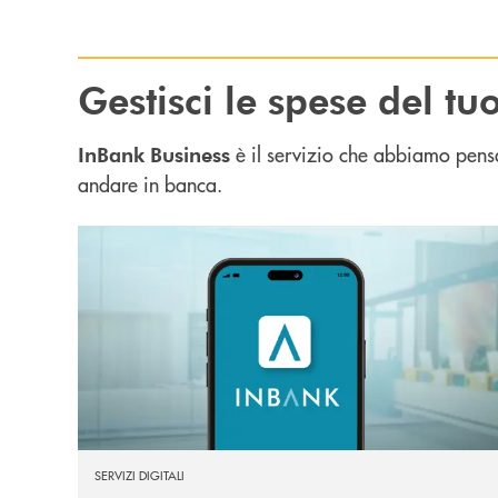
Gestisci le spese del tu
è il servizio che abbiamo pensa
InBank
Business
andare in banca.
Scopri di più App Inbank : il conto bancario della 
SERVIZI DIGITALI