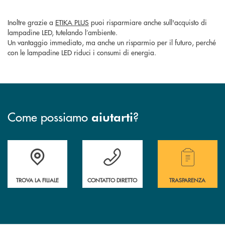
Inoltre grazie a
ETIKA PLUS
puoi risparmiare anche sull'acquisto di
lampadine LED, tutelando l’ambiente.
Un vantaggio immediato, ma anche un risparmio per il futuro, perché
con le lampadine LED riduci i consumi di energia.
Come possiamo
?
aiutarti
Accedi all' elenco completo delle filiali della Cassa Rurale.
Hai bisogno di assistenza immediata? Contatta
Hai bisogno di alcuni
TROVA LA FILIALE
CONTATTO DIRETTO
TRASPARENZA