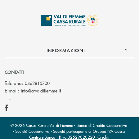
INFORMAZIONI
CONTATTI
Telefono:
0462815700
(si apre l’app di posta elettronica)
E-mail:
info@crvaldifiemme.it
© 2026 Cassa Rurale Val di Fiemme - Banca di Credito Cooperativo
- Società Cooperativa - Società partecipante al Gruppo IVA Cassa
Centrale Banca · P.Iva 02529020220
Crediti