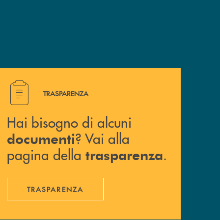
Hai bisogno di alcuni documenti ? Vai alla pagina della 
TRASPARENZA
Hai bisogno di alcuni
? Vai alla
documenti
pagina della
.
trasparenza
TRASPARENZA