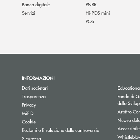
Banca digitale
PNRR
Servizi
Hi-POS mini
POS
INFORMAZIONI
Dati societari
Educationa
Trasparenza
Fondo di Ga
dello Svil
Privacy
Arbitro Con
MiFID
Nuovo defa
Cookie
Accessibili
Reclami e Risoluzione delle controversie
Whistleblo
Sicurezza