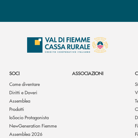
SOCI
ASSOCIAZIONI
C
Come diventare
S
Diritti e Doveri
V
Assemblea
T
Prodotti
O
IoSocio Protagonista
D
NewGeneration Fiemme
F
Assemblea 2026
F