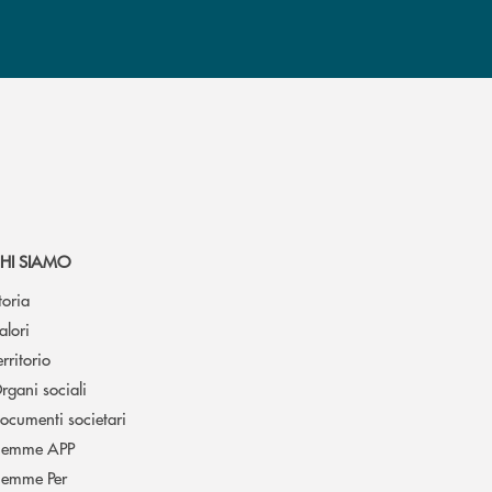
HI SIAMO
toria
alori
erritorio
rgani sociali
ocumenti societari
iemme APP
iemme Per