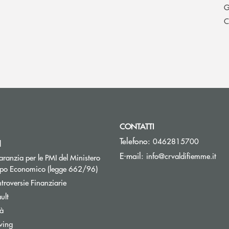
G
C
CONTATTI
Telefono:
0462815700
l
(si 
E-mail:
info@crvaldifiemme.it
ranzia per le PMI del Ministero
Apre una nuova finestra
uppo Economico (legge 662/96)
Apre una nuova finestra
troversie Finanziarie
ult
tà
wing