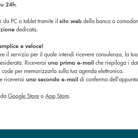
.
su 24h
 da PC o tablet tramite il
della banca o comodam
sito web
dedicata.
azione
emplice e veloce!
e il servizio per il quale intendi ricevere consulenza, la tua f
desiderata. Riceverai
che riepiloga i da
una prima e-mail
 code per memorizzarla sulla tua agenda elettronica.
e riceverai
di conferma dell’appunt
una seconda e-mail
 da
Google Store
o
App Store
.