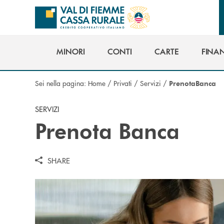
Salta al contenuto principale
MINORI
CONTI
CARTE
FINA
MINORI
CONTI
CARTE
FINA
Sei nella pagina:
Home
/
Privati
/
Servizi
/
PrenotaBanca
SERVIZI
Prenota Banca
SHARE