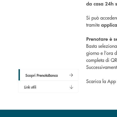
da casa 24h 
Si può accedere
tramite
applic
Prenotare è s
Basta selezionar
giorno e l’ora 
completa di QR
Successivament
Scopri PrenotaBanca
Scarica la App
Link utili