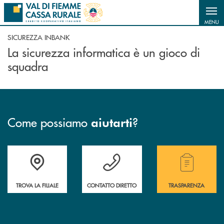
Salta al contenuto principale
MENU
SICUREZZA INBANK
La sicurezza informatica è un gioco di
squadra
Come possiamo
?
aiutarti
Accedi all' elenco completo delle filiali della Cassa Rurale.
Hai bisogno di assistenza immediata? Contatta
Hai bisogno di alcuni
TROVA LA FILIALE
CONTATTO DIRETTO
TRASPARENZA