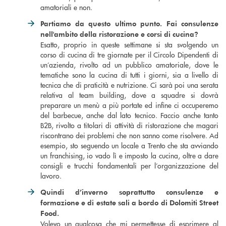
amatoriali e non.
Partiamo da questo ultimo punto. Fai consulenze
nell'ambito della ristorazione e corsi di cucina?
Esatto, proprio in queste settimane si sta svolgendo un
corso di cucina di tre giornate per il Circolo Dipendenti di
un’azienda, rivolto ad un pubblico amatoriale, dove le
tematiche sono la cucina di tutti i giorni, sia a livello di
tecnica che di praticità e nutrizione. Ci sarà poi una serata
relativa al team building, dove a squadre si dovrà
preparare un menù a più portate ed infine ci occuperemo
del barbecue, anche dal lato tecnico. Faccio anche tanto
B2B, rivolto a titolari di attività di ristorazione che magari
riscontrano dei problemi che non sanno come risolvere. Ad
esempio, sto seguendo un locale a Trento che sta avviando
un franchising, io vado lì e imposto la cucina, oltre a dare
consigli e trucchi fondamentali per l’organizzazione del
lavoro.
Quindi d
’
inverno soprattutto consulenze e
formazione e di estate sali a bordo di Dolomiti Street
Food.
Volevo un qualcosa che mi permettesse di esprimere al