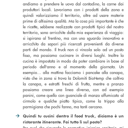
andiamo a prendere le uova dal contadino, la carne dai
produttori locali. Lavoriamo con i prodotti della zona e
quindi valorizziamo il territorio, oltre ad usare materie
prime di altissima qualità. Ma la cosa più importante è che
le ricette, sebbene realizzate con prodotti tipici del nostro
territorio, sono arricchite dalla mia esperienza di viaggio:
si ispirano al Trentino, ma con uno sguardo innovativo e
arricchito da sapori più ricercati provenienti da diverse
parti del mondo. Il truck non ci vincola solo ad un posto
fisso, ma possiamo cucinare in diversi luoghi. Inoltre la
cucina è impostata in modo da poter cambiare in base al
periodo dell'anno e al momento della giornata. Un
esempio… alla mattina facciamo i pancake alla canapa,
visto che in zona si trova la Dolomiti BioHemp che coltiva
la canapa, e estratti freschi di frutta, mentre a pranzo
possiamo creare una linea diversa, con ad esempio
panini, come quello con guanciale di manzo affumicato al
cirmolo e qualche piatto tipico, come la trippa alla
parmigiana che pochi fanno, ma tanti cercano.
Quindi tu cucini dentro il
food truck, diciamo è un
ristorante itinerante. Fai tutto lì sul posto?
Per quel che riguarda le normative igienico sanitarie, mi