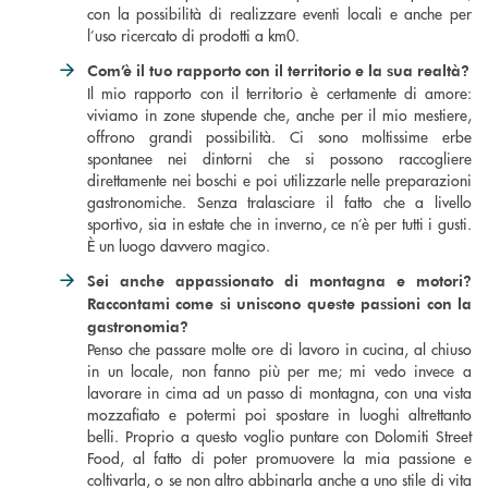
con la possibilità di realizzare eventi locali e anche per
l’uso ricercato di prodotti a km0.
Com’è il tuo rapporto con il territorio e la sua realtà
?
Il mio rapporto con il territorio è certamente di amore:
viviamo in zone stupende che, anche per il mio mestiere,
offrono grandi possibilità. Ci sono moltissime erbe
spontanee nei dintorni che si possono raccogliere
direttamente nei boschi e poi utilizzarle nelle preparazioni
gastronomiche. Senza tralasciare il fatto che a livello
sportivo, sia in estate che in inverno, ce n’è per tutti i gusti.
È un luogo davvero magico.
Sei anche appassionato di montagna e motori?
Raccontami come si uniscono queste passioni con la
gastronomia?
Penso che passare molte ore di lavoro in cucina, al chiuso
in un locale, non fanno più per me; mi vedo invece a
lavorare in cima ad un passo di montagna, con una vista
mozzafiato e potermi poi spostare in luoghi altrettanto
belli. Proprio a questo voglio puntare con Dolomiti Street
Food, al fatto di poter promuovere la mia passione e
coltivarla, o se non altro abbinarla anche a uno stile di vita