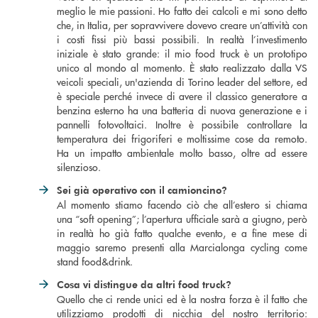
meglio le mie passioni. Ho fatto dei calcoli e mi sono detto
che, in Italia, per sopravvivere dovevo creare un’attività con
i costi fissi più bassi possibili. In realtà l’investimento
iniziale è stato grande: il mio food truck è un prototipo
unico al mondo al momento. È stato realizzato dalla VS
veicoli speciali, un'azienda di Torino leader del settore, ed
è speciale perché invece di avere il classico generatore a
benzina esterno ha una batteria di nuova generazione e i
pannelli fotovoltaici. Inoltre è possibile controllare la
temperatura dei frigoriferi e moltissime cose da remoto.
Ha un impatto ambientale molto basso, oltre ad essere
silenzioso.
Sei già operativo con il camioncino?
Al momento stiamo facendo ciò che all’estero si chiama
una “soft opening”; l’apertura ufficiale sarà a giugno, però
in realtà ho già fatto qualche evento, e a fine mese di
maggio saremo presenti alla Marcialonga cycling come
stand food&drink.
Cosa vi distingue da altri
food truck
?
Quello che ci rende unici ed è la nostra forza è il fatto che
utilizziamo prodotti di nicchia del nostro territorio: