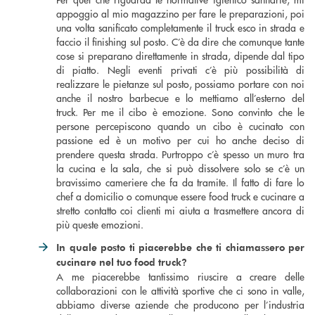
appoggio al mio magazzino per fare le preparazioni, poi
una volta sanificato completamente il truck esco in strada e
faccio il finishing sul posto. C’è da dire che comunque tante
cose si preparano direttamente in strada, dipende dal tipo
di piatto. Negli eventi privati c’è più possibilità di
realizzare le pietanze sul posto, possiamo portare con noi
anche il nostro barbecue e lo mettiamo all’esterno del
truck. Per me il cibo è emozione. Sono convinto che le
persone percepiscono quando un cibo è cucinato con
passione ed è un motivo per cui ho anche deciso di
prendere questa strada. Purtroppo c’è spesso un muro tra
la cucina e la sala, che si può dissolvere solo se c’è un
bravissimo cameriere che fa da tramite. Il fatto di fare lo
chef a domicilio o comunque essere food truck e cucinare a
stretto contatto coi clienti mi aiuta a trasmettere ancora di
più queste emozioni.
In quale posto ti piacerebbe che ti chiamassero per
cucinare nel tuo food t
ruck?
A me piacerebbe tantissimo riuscire a creare delle
collaborazioni con le attività sportive che ci sono in valle,
abbiamo diverse aziende che producono per l’industria