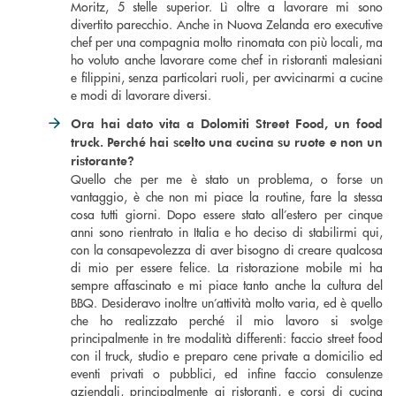
Moritz, 5 stelle superior. Lì oltre a lavorare mi sono
divertito parecchio. Anche in Nuova Zelanda ero executive
chef per una compagnia molto rinomata con più locali, ma
ho voluto anche lavorare come chef in ristoranti malesiani
e filippini, senza particolari ruoli, per avvicinarmi a cucine
e modi di lavorare diversi.
Ora hai dato vita a Dolomiti Street Food, un
food
truck.
Perch
é
hai scelto una cucina su ruote e non un
ristorante?
Quello che per me è stato un problema, o forse un
vantaggio, è che non mi piace la routine, fare la stessa
cosa tutti giorni. Dopo essere stato all’estero per cinque
anni sono rientrato in Italia e ho deciso di stabilirmi qui,
con la consapevolezza di aver bisogno di creare qualcosa
di mio per essere felice. La ristorazione mobile mi ha
sempre affascinato e mi piace tanto anche la cultura del
BBQ. Desideravo inoltre un’attività molto varia, ed è quello
che ho realizzato perché il mio lavoro si svolge
principalmente in tre modalità differenti: faccio street food
con il truck, studio e preparo cene private a domicilio ed
eventi privati o pubblici, ed infine faccio consulenze
aziendali, principalmente ai ristoranti, e corsi di cucina