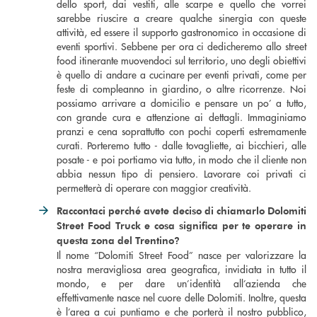
dello sport, dai vestiti, alle scarpe e quello che vorrei
sarebbe riuscire a creare qualche sinergia con queste
attività, ed essere il supporto gastronomico in occasione di
eventi sportivi. Sebbene per ora ci dedicheremo allo street
food itinerante muovendoci sul territorio, uno degli obiettivi
è quello di andare a cucinare per eventi privati, come per
feste di compleanno in giardino, o altre ricorrenze. Noi
possiamo arrivare a domicilio e pensare un po’ a tutto,
con grande cura e attenzione ai dettagli. Immaginiamo
pranzi e cena soprattutto con pochi coperti estremamente
curati. Porteremo tutto - dalle tovagliette, ai bicchieri, alle
posate - e poi portiamo via tutto, in modo che il cliente non
abbia nessun tipo di pensiero. Lavorare coi privati ci
permetterà di operare con maggior creatività.
Raccontaci perch
é
avete deciso di chiamarlo Dolomiti
Street Food Truck e cosa significa per te operare in
questa zona del Trentino?
Il nome “Dolomiti Street Food” nasce per valorizzare la
nostra meravigliosa area geografica, invidiata in tutto il
mondo, e per dare un’identità all’azienda che
effettivamente nasce nel cuore delle Dolomiti. Inoltre, questa
è l’area a cui puntiamo e che porterà il nostro pubblico,