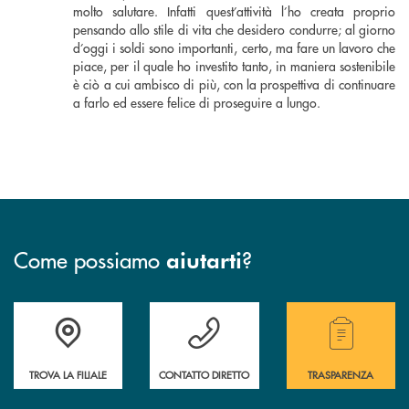
molto salutare. Infatti quest’attività l’ho creata proprio
pensando allo stile di vita che desidero condurre; al giorno
d’oggi i soldi sono importanti, certo, ma fare un lavoro che
piace, per il quale ho investito tanto, in maniera sostenibile
è ciò a cui ambisco di più, con la prospettiva di continuare
a farlo ed essere felice di proseguire a lungo.
Come possiamo
?
aiutarti
Accedi all' elenco completo delle filiali della Cassa Rurale.
Hai bisogno di assistenza immediata? Contatta
Hai bisogno di alcuni
TROVA LA FILIALE
CONTATTO DIRETTO
TRASPARENZA