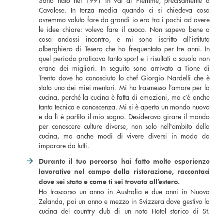
Sono nato nel 1991 in Val di Fiemme, precisamente a
Cavalese. In terza media quando ci si chiedeva cosa
avremmo voluto fare da grandi io era tra i pochi ad avere
le idee chiare: volevo fare il cuoco. Non sapevo bene a
cosa andassi incontro, e mi sono iscritto all’istituto
alberghiero di Tesero che ho frequentato per tre anni. In
quel periodo praticavo tanto sport e i risultati a scuola non
erano dei migliori. In seguito sono arrivato a Tione di
Trento dove ho conosciuto lo chef Giorgio Nardelli che è
stato uno dei miei mentori. Mi ha trasmesso l’amore per la
cucina, perché la cucina è fatta di emozioni, ma c’è anche
tanta tecnica e conoscenza. Mi si è aperto un mondo nuovo
e da lì è partito il mio sogno. Desideravo girare il mondo
per conoscere culture diverse, non solo nell'ambito della
cucina, ma anche modi di vivere diversi in modo da
imparare da tutti.
Durante il tuo percorso hai fatto molte esperienze
lavorative nel campo della ristorazione, raccontaci
dove sei stato e come ti sei trovato all
’
estero
.
Ho trascorso un anno in Australia e due anni in Nuova
Zelanda, poi un anno e mezzo in Svizzera dove gestivo la
cucina del country club di un noto Hotel storico di St.