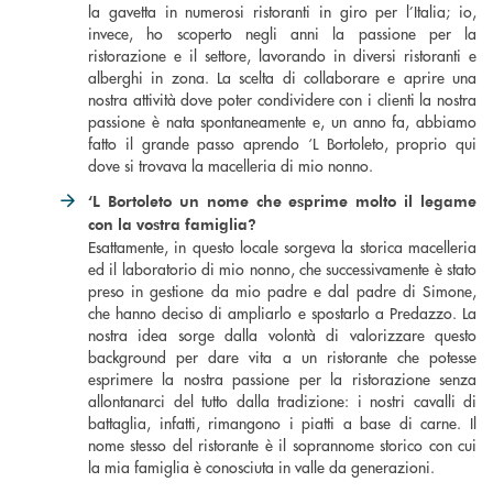
la gavetta in numerosi ristoranti in giro per l’Italia; io,
invece, ho scoperto negli anni la passione per la
ristorazione e il settore, lavorando in diversi ristoranti e
alberghi in zona. La scelta di collaborare e aprire una
nostra attività dove poter condividere con i clienti la nostra
passione è nata spontaneamente e, un anno fa, abbiamo
fatto il grande passo aprendo ‘L Bortoleto, proprio qui
dove si trovava la macelleria di mio nonno.
‘L Bortoleto un nome che esprime molto il legame
con la vostra famiglia?
Esattamente, in questo locale sorgeva la storica macelleria
ed il laboratorio di mio nonno, che successivamente è stato
preso in gestione da mio padre e dal padre di Simone,
che hanno deciso di ampliarlo e spostarlo a Predazzo. La
nostra idea sorge dalla volontà di valorizzare questo
background per dare vita a un ristorante che potesse
esprimere la nostra passione per la ristorazione senza
allontanarci del tutto dalla tradizione: i nostri cavalli di
battaglia, infatti, rimangono i piatti a base di carne. Il
nome stesso del ristorante è il soprannome storico con cui
la mia famiglia è conosciuta in valle da generazioni.