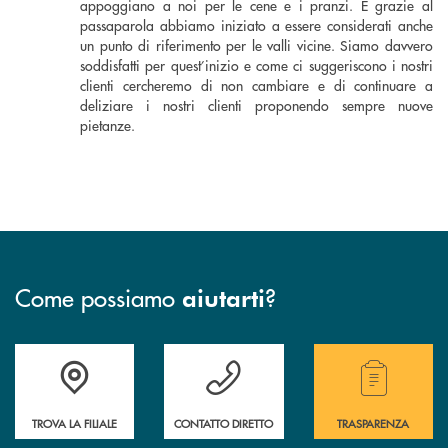
appoggiano a noi per le cene e i pranzi. E grazie al
passaparola abbiamo iniziato a essere considerati anche
un punto di riferimento per le valli vicine. Siamo davvero
soddisfatti per quest’inizio e come ci suggeriscono i nostri
clienti cercheremo di non cambiare e di continuare a
deliziare i nostri clienti proponendo sempre nuove
pietanze.
Come possiamo
?
aiutarti
Accedi all' elenco completo delle filiali della Cassa Rurale.
Hai bisogno di assistenza immediata? Contatta
Hai bisogno di alcuni
TROVA LA FILIALE
CONTATTO DIRETTO
TRASPARENZA