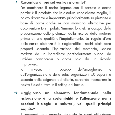
Raccontaci di più sul vostro ristorante?
Per mantenere il nostro legame con il passato e anche
perché è il prodotto che in assoluto conosciamo meglio, il
nostro ristorante è improntato principalmente su pietanze a
base di carne anche se non mancano alternative per
accontentare tutti i palati. Simone, lo chef, si occupa della
preparazione delle pietanze: dalla ricerca della materia
prima di alta qualità all’impiattamento. La regola d’oro
delle nostre pietanze è la stagionalità: i nostri piatti sono
proposti secondo l’ispirazione del momento, spesso
motivati da un ingrediente particolarmente buono, da
un’idea convincente o anche solo da un ricordo
improvviso.
Io, invece, mi occupo dell’accoglienza e
dell’organizzazione della sala: organizzo i 50 coperti a
seconda delle esigenze del cliente, cercando trasmettere la
nostra filosofia tramite il setting del locale.
Oggigiorno un elemento fondamentale nella
ristorazione è la sostenibilità e l’attenzione per i
prodotti biologici e salutari, voi quali principi
seguite?
Sicuramente per quando riguarda le carni utilizziamo