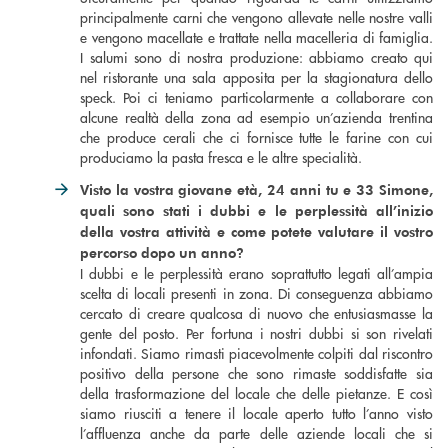
principalmente carni che vengono allevate nelle nostre valli
e vengono macellate e trattate nella macelleria di famiglia.
I salumi sono di nostra produzione: abbiamo creato qui
nel ristorante una sala apposita per la stagionatura dello
speck. Poi ci teniamo particolarmente a collaborare con
alcune realtà della zona ad esempio un’azienda trentina
che produce cerali che ci fornisce tutte le farine con cui
produciamo la pasta fresca e le altre specialità.
Visto la vostra giovane età, 24 anni tu e 33 Simone,
quali sono stati i dubbi e le perplessità all’inizio
della vostra attività e come potete valutare il vostro
percorso dopo un anno?
I dubbi e le perplessità erano soprattutto legati all’ampia
scelta di locali presenti in zona. Di conseguenza abbiamo
cercato di creare qualcosa di nuovo che entusiasmasse la
gente del posto. Per fortuna i nostri dubbi si son rivelati
infondati. Siamo rimasti piacevolmente colpiti dal riscontro
positivo della persone che sono rimaste soddisfatte sia
della trasformazione del locale che delle pietanze. E così
siamo riusciti a tenere il locale aperto tutto l’anno visto
l’affluenza anche da parte delle aziende locali che si