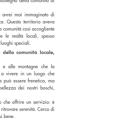
 sostegno della comunità di
n avrei mai immaginato di
e. Questo territorio aveva
na comunità così accogliente
e le realtà locali, spesso
 luoghi speciali.
 della comunità locale,
i e alle montagne che la
 a vivere in un luogo che
ta può essere frenetica, ma
bellezza dei nostri boschi,
 che offrire un servizio: è
a ritrovare serenità. Cerco di
si bene.