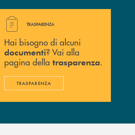
Hai bisogno di alcuni documenti ? Vai alla pagina della 
TRASPARENZA
Hai bisogno di alcuni
? Vai alla
documenti
pagina della
.
trasparenza
TRASPARENZA