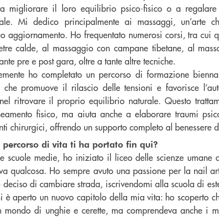
 a migliorare il loro equilibrio psico-fisico o a regala
ale. Mi dedico principalmente ai massaggi, un’arte c
uo aggiornamento. Ho frequentato numerosi corsi, tra cui q
etre calde, al massaggio con campane tibetane, al massa
ante pre e post gara, oltre a tante altre tecniche.
emente ho completato un percorso di formazione biennal
a che promuove il rilascio delle tensioni e favorisce l’au
nel ritrovare il proprio equilibrio naturale. Questo tratta
lineamento fisico, ma aiuta anche a elaborare traumi psico
nti chirurgici, offrendo un supporto completo al benessere 
percorso di vita ti ha portato fin qui?
e scuole medie, ho iniziato il liceo delle scienze umane
a qualcosa. Ho sempre avuto una passione per la nail art
 deciso di cambiare strada, iscrivendomi alla scuola di este
si è aperto un nuovo capitolo della mia vita: ho scoperto ch
n mondo di unghie e cerette, ma comprendeva anche i ma