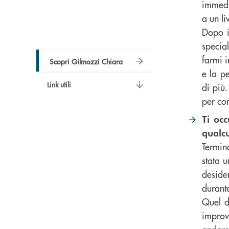
immedi
a un li
Dopo i
specia
farmi 
Scopri Gilmozzi Chiara
e la p
Link utili
di più.
per com
Ti oc
qualcu
Termina
stata 
deside
durant
Quel d
improv