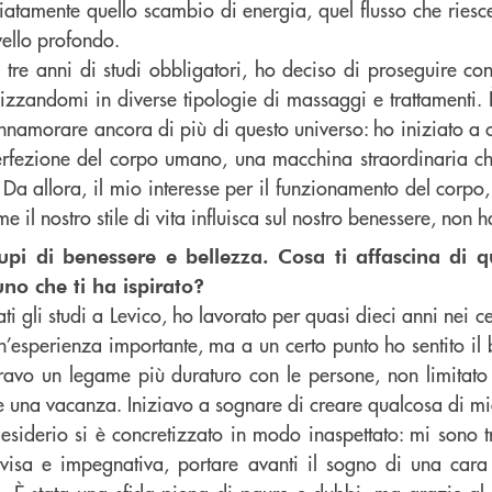
atamente quello scambio di energia, quel flusso che riesce
vello profondo.
 tre anni di studi obbligatori, ho deciso di proseguire con
lizzandomi in diverse tipologie di massaggi e trattamenti. 
innamorare ancora di più di questo universo: ho iniziato a
erfezione del corpo umano, una macchina straordinaria ch
 Da allora, il mio interesse per il funzionamento del corpo,
e il nostro stile di vita influisca sul nostro benessere, non
cupi di benessere e bellezza. Cosa ti affascina di
no che ti ha ispirato?
ti gli studi a Levico, ho lavorato per quasi dieci anni nei ce
un’esperienza importante, ma a un certo punto ho sentito il
ravo un legame più duraturo con le persone, non limitat
e una vacanza. Iniziavo a sognare di creare qualcosa di mi
esiderio si è concretizzato in modo inaspettato: mi sono t
visa e impegnativa, portare avanti il sogno di una cara 