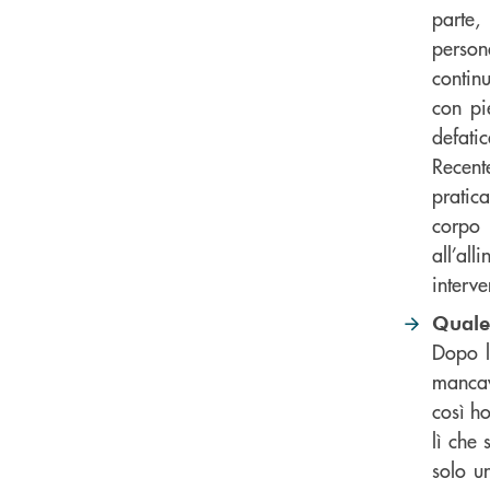
parte,
person
contin
con pi
defatic
Recent
pratic
corpo 
all’al
interve
Quale 
Dopo l
mancav
così ho
lì che 
solo u