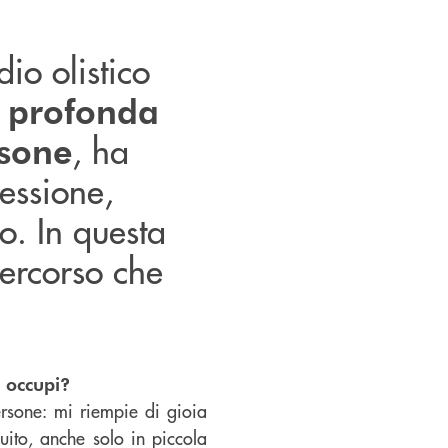
dio olistico
a
profonda
, ha
rsone
fessione,
o. In questa
 percorso che
i occupi?
rsone: mi riempie di gioia
buito, anche solo in piccola