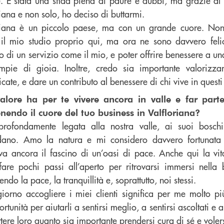
. È stata una sfida piena di paure e dubbi, ma grazie al
iana e non solo, ho deciso di buttarmi.
riana è un piccolo paese, ma con un grande cuore. No
 il mio studio proprio qui, ma ora ne sono davvero felic
o di un servizio come il mio, e poter offrire benessere a u
mpie di gioia. Inoltre, credo sia importante valorizzar
cate, e dare un contributo al benessere di chi vive in questi
alore ha per te vivere ancora in valle e far parte
endo il cuore del tuo business in Valfloriana?
rofondamente legata alla nostra valle, ai suoi bosch
dano. Amo la natura e mi considero davvero fortunata
va ancora il fascino di un’oasi di pace. Anche qui la vi
fare pochi passi all’aperto per ritrovarsi immersi nella 
endo la pace, la tranquillità e, soprattutto, noi stessi.
iorno accogliere i miei clienti significa per me molto più
rtunità per aiutarli a sentirsi meglio, a sentirsi ascoltati e 
tere loro quanto sia importante prendersi cura di sé e voler