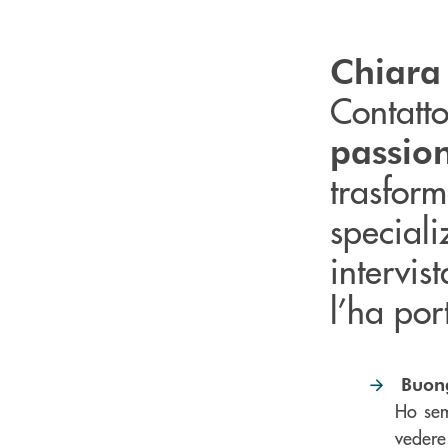
Chiara
Contatt
passion
trasform
speciali
intervis
l’ha por
Buongi
Ho sem
vedere 