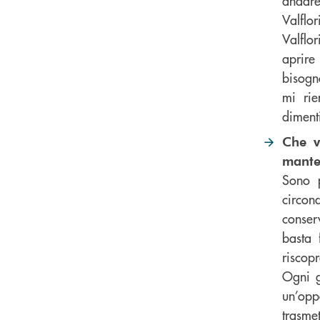
andare
Valflor
Valflo
aprire
bisogn
mi rie
dimenti
Che v
manten
Sono p
circon
conser
basta 
riscopr
Ogni g
un’oppo
trasmet