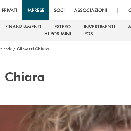
|
PRIVATI
IMPRESE
SOCI
ASSOCIAZIONI
FINANZIAMENTI
ESTERO
INVESTIMENTI
A
FINANZIAMENTI
ESTERO
INVESTIMENTI
A
HI-POS MINI
POS
HI-POS MINI
POS
aziende
/
Gilmozzi Chiara
 Chiara