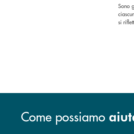
Sono g
ciascun
si rifl
Come possiamo
aiut