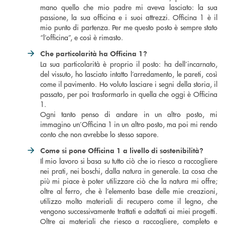
mano quello che mio padre mi aveva lasciato: la sua
passione, la sua officina e i suoi attrezzi. Officina 1 è il
mio punto di partenza. Per me questo posto è sempre stato
“l’officina”, e così è rimasto.
Che particolarità ha Officina 1?
La sua particolarità è proprio il posto: ha dell’incarnato,
del vissuto, ho lasciato intatto l’arredamento, le pareti, così
come il pavimento. Ho voluto lasciare i segni della storia, il
passato, per poi trasformarlo in quella che oggi è Officina
1.
Ogni tanto penso di andare in un altro posto, mi
immagino un’Officina 1 in un altro posto, ma poi mi rendo
conto che non avrebbe lo stesso sapore.
Come si pone Officina 1 a livello di sostenibilità?
Il mio lavoro si basa su tutto ciò che io riesco a raccogliere
nei prati, nei boschi, dalla natura in generale. La cosa che
più mi piace è poter utilizzare ciò che la natura mi offre;
oltre al ferro, che è l’elemento base delle mie creazioni,
utilizzo molto materiali di recupero come il legno, che
vengono successivamente trattati e adattati ai miei progetti.
Oltre ai materiali che riesco a raccogliere, completo e