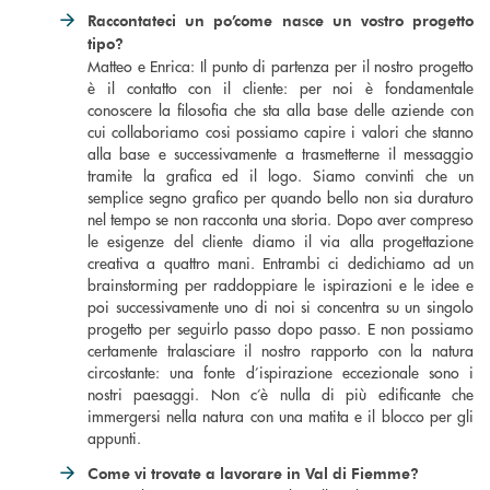
Raccontateci un po’come nasce un vostro progetto
tipo?
Matteo e Enrica: Il punto di partenza per il nostro progetto
è il contatto con il cliente: per noi è fondamentale
conoscere la filosofia che sta alla base delle aziende con
cui collaboriamo cosi possiamo capire i valori che stanno
alla base e successivamente a trasmetterne il messaggio
tramite la grafica ed il logo. Siamo convinti che un
semplice segno grafico per quando bello non sia duraturo
nel tempo se non racconta una storia. Dopo aver compreso
le esigenze del cliente diamo il via alla progettazione
creativa a quattro mani. Entrambi ci dedichiamo ad un
brainstorming per raddoppiare le ispirazioni e le idee e
poi successivamente uno di noi si concentra su un singolo
progetto per seguirlo passo dopo passo. E non possiamo
certamente tralasciare il nostro rapporto con la natura
circostante: una fonte d’ispirazione eccezionale sono i
nostri paesaggi. Non c’è nulla di più edificante che
immergersi nella natura con una matita e il blocco per gli
appunti.
Come vi trovate a lavorare in Val di Fiemme?