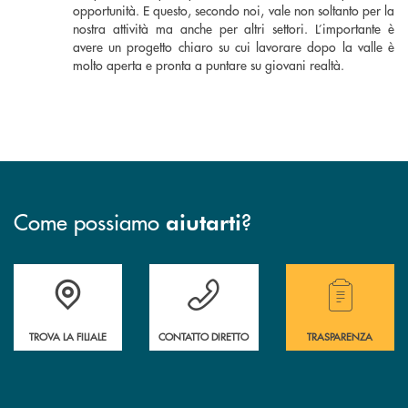
opportunità. E questo, secondo noi, vale non soltanto per la
nostra attività ma anche per altri settori. L’importante è
avere un progetto chiaro su cui lavorare dopo la valle è
molto aperta e pronta a puntare su giovani realtà.
Come possiamo
?
aiutarti
Accedi all' elenco completo delle filiali della Cassa Rurale.
Hai bisogno di assistenza immediata? Contatta
Hai bisogno di alcuni
TROVA LA FILIALE
CONTATTO DIRETTO
TRASPARENZA