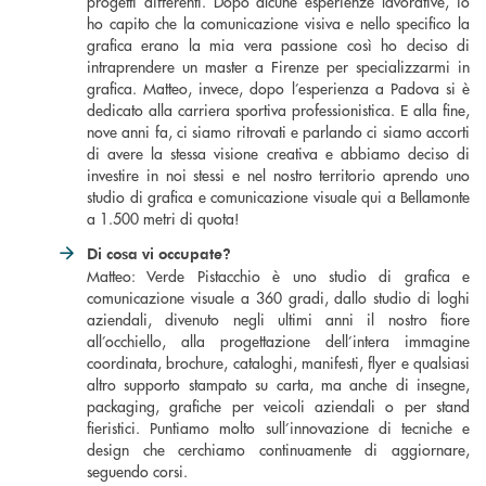
progetti differenti. Dopo alcune esperienze lavorative, io
ho capito che la comunicazione visiva e nello specifico la
grafica erano la mia vera passione così ho deciso di
intraprendere un master a Firenze per specializzarmi in
grafica. Matteo, invece, dopo l’esperienza a Padova si è
dedicato alla carriera sportiva professionistica. E alla fine,
nove anni fa, ci siamo ritrovati e parlando ci siamo accorti
di avere la stessa visione creativa e abbiamo deciso di
investire in noi stessi e nel nostro territorio aprendo uno
studio di grafica e comunicazione visuale qui a Bellamonte
a 1.500 metri di quota!
Di cosa vi occupate?
Matteo: Verde Pistacchio è uno studio di grafica e
comunicazione visuale a 360 gradi, dallo studio di loghi
aziendali, divenuto negli ultimi anni il nostro fiore
all’occhiello, alla progettazione dell’intera immagine
coordinata, brochure, cataloghi, manifesti, flyer e qualsiasi
altro supporto stampato su carta, ma anche di insegne,
packaging, grafiche per veicoli aziendali o per stand
fieristici. Puntiamo molto sull’innovazione di tecniche e
design che cerchiamo continuamente di aggiornare,
seguendo corsi.