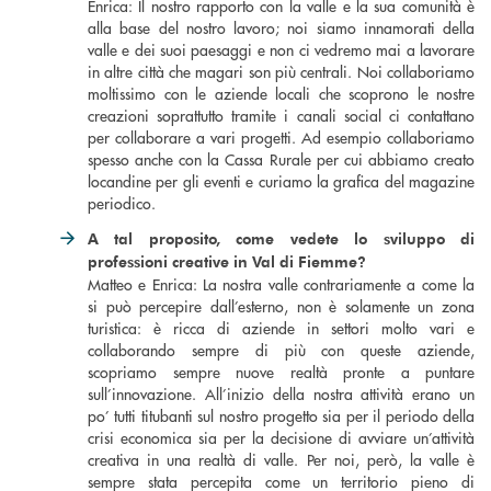
Enrica: Il nostro rapporto con la valle e la sua comunità è
alla base del nostro lavoro; noi siamo innamorati della
valle e dei suoi paesaggi e non ci vedremo mai a lavorare
in altre città che magari son più centrali. Noi collaboriamo
moltissimo con le aziende locali che scoprono le nostre
creazioni soprattutto tramite i canali social ci contattano
per collaborare a vari progetti. Ad esempio collaboriamo
spesso anche con la Cassa Rurale per cui abbiamo creato
locandine per gli eventi e curiamo la grafica del magazine
periodico.
A tal proposito, come vedete lo sviluppo di
professioni creative in Val di Fiemme?
Matteo e Enrica: La nostra valle contrariamente a come la
si può percepire dall’esterno, non è solamente un zona
turistica: è ricca di aziende in settori molto vari e
collaborando sempre di più con queste aziende,
scopriamo sempre nuove realtà pronte a puntare
sull’innovazione. All’inizio della nostra attività erano un
po’ tutti titubanti sul nostro progetto sia per il periodo della
crisi economica sia per la decisione di avviare un’attività
creativa in una realtà di valle. Per noi, però, la valle è
sempre stata percepita come un territorio pieno di