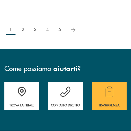
successivo
1
2
3
4
5
Come possiamo
?
aiutarti
Accedi all' elenco completo delle filiali della Cassa Rurale.
Hai bisogno di assistenza immediata? Contatta
Hai bisogno di alcuni
TROVA LA FILIALE
CONTATTO DIRETTO
TRASPARENZA