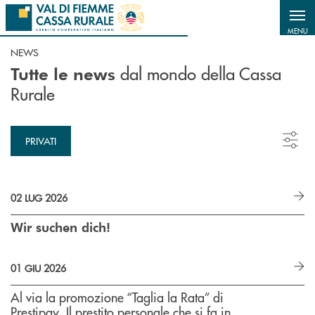
Salta al contenuto principale
MENU
NEWS
dal mondo della Cassa
Tutte le news
Rurale
PRIVATI
02 LUG 2026
Wir suchen dich!
01 GIU 2026
Al via la promozione “Taglia la Rata” di
Prestipay. Il prestito personale che si fa in