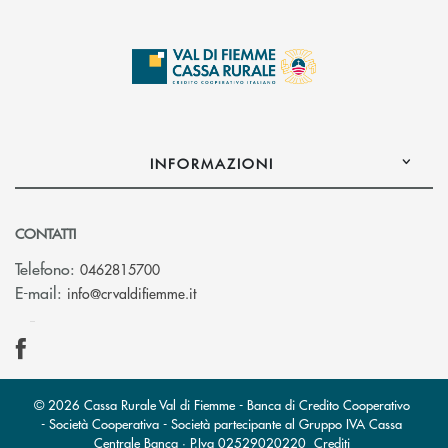
INFORMAZIONI
CONTATTI
Telefono:
0462815700
(si apre l’app di posta elettronica)
E-mail:
info@crvaldifiemme.it
© 2026 Cassa Rurale Val di Fiemme - Banca di Credito Cooperativo
- Società Cooperativa - Società partecipante al Gruppo IVA Cassa
Centrale Banca · P.Iva 02529020220
Crediti