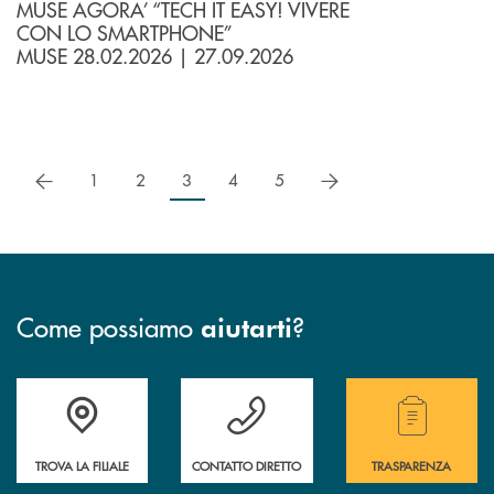
MUSE AGORA’ “TECH IT EASY! VIVERE
CON LO SMARTPHONE”
MUSE 28.02.2026 | 27.09.2026
precedente
successivo
1
2
3
4
5
Come possiamo
?
aiutarti
Accedi all' elenco completo delle filiali della Cassa Rurale.
Hai bisogno di assistenza immediata? Contatta
Hai bisogno di alcuni
TROVA LA FILIALE
CONTATTO DIRETTO
TRASPARENZA